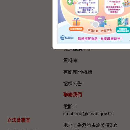
年度整合開放數據計劃（包
含空間數據計劃）
刊物
政府建築物、設施和服務的
無障礙事宜
促進種族平等
資料庫
有關部門/機構
招標公告
聯絡我們
電郵：
cmabenq@cmab.gov.hk​
立法會事宜
地址：香港添馬添美道2號