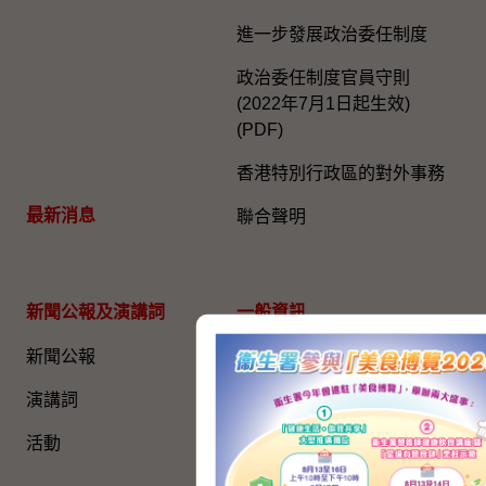
進一步發展政治委任制度
政治委任制度官員守則
(2022年7月1日起生效)
(PDF)
香港特別行政區的對外事務
最新消息
聯合聲明
新聞公報及演講詞
一般資訊​
新聞公報
公開資料
演講詞
環保報告
活動
人權報告