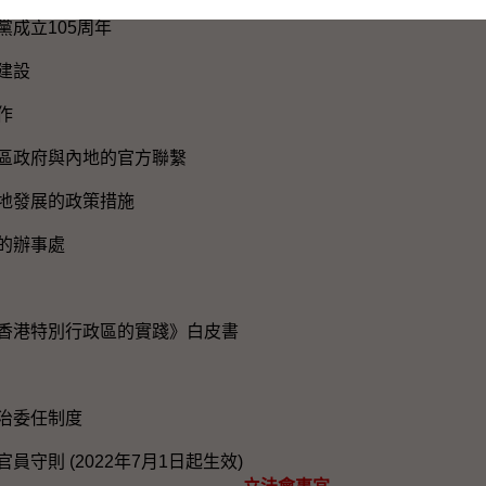
黨成立105周年
建設
作
區政府與內地的官方聯繫
地發展的政策措施
的辦事處
香港特別行政區的實踐》白皮書
治委任制度
員守則 (2022年7月1日起生效)