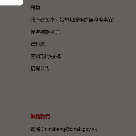
刊物
政府建築物、設施和服務的無障礙事宜
促進種族平等
資料庫
有關部門/機構
招標公告
聯絡我們
電郵：cmabenq@cmab.gov.hk​