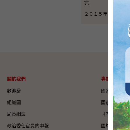
完
２０１５年３月６日
關於我們
專題資料
歡迎辭
國家五年規劃
組織圖​
國家憲法日
局長網誌
《基本法》
政治委任官員的申報
國旗、國徽、