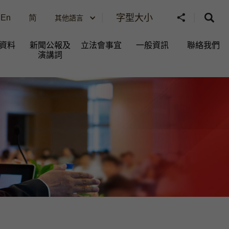
字型大小
En
简
其他語言
資料
新聞公報及
立法會事宜
一般資訊​
聯絡我們
演講詞