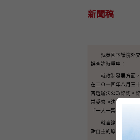
新聞稿
就英國下議院外交事
媒查詢時重申：
就政制發展方面，特
在二Ｏ一四年八月三
普選辦法公眾諮詢。
常委會《決定》的框
「一人一票」選出下
就言論自由和新聞自
輯自主的原則，不會