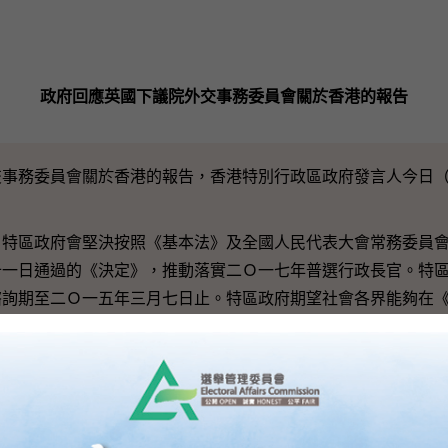
政府回應英國下議院外交事務委員會關於香港的報告
務委員會關於香港的報告，香港特別行政區政府發言人今日（
區政府會堅決按照《基本法》及全國人民代表大會常務委員會
十一日通過的《決定》，推動落實二Ｏ一七年普選行政長官。特
諮詢期至二Ｏ一五年三月七日止。特區政府期望社會各界能夠在
架下，理性務實地討論，以凝聚共識，讓五百萬合資格選民可如
一任行政長官。
由方面，兩者均受《基本法》及《香港人權法案條例》保障。
干預媒體機構的內部運作。