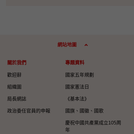
網站地圖
關於我們
專題資料
歡迎辭
國家五年規劃
組織圖​
國家憲法日
局長網誌
《基本法》
政治委任官員的申報
國旗、國徽、國歌
慶祝中國共產黨成立105周
年