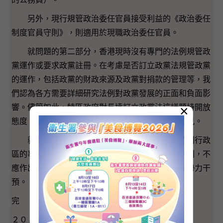
另外，現行規管政治委任官員接受利益的《政治委任
制度官員守則》，則適用於現職政治委任官員。
就問題的第二部分，香港現時沒有專門的法例規管政
黨運作或要求政黨註冊。在考慮是否訂立政黨法規管政黨
的運作，包括政黨的財政來源及政黨對捐款的管理等，我
們認為各方需要詳細研究法例對政黨發展的正面和負面影
×
響。儘管如此，特區政府對長遠訂立政黨法這議題持開放
態度，並樂意聽取立法會及社會各界就此提出的意見。
就問題的最後部分，香港的政制發展是香港特別行政
區的事務，屬於中國內政，外國政府應尊重這個原則，不
應作出任何干預言行，特區政府不會接受任何外國勢力干
預。
完
２０１４年１０月１５日（星期三）