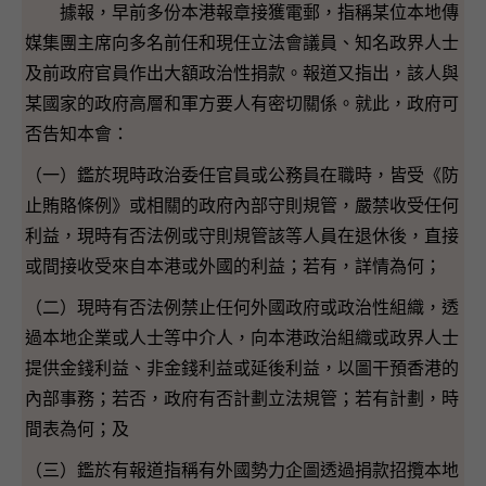
據報，早前多份本港報章接獲電郵，指稱某位本地傳
媒集團主席向多名前任和現任立法會議員、知名政界人士
及前政府官員作出大額政治性捐款。報道又指出，該人與
某國家的政府高層和軍方要人有密切關係。就此，政府可
否告知本會：
（一）鑑於現時政治委任官員或公務員在職時，皆受《防
止賄賂條例》或相關的政府內部守則規管，嚴禁收受任何
利益，現時有否法例或守則規管該等人員在退休後，直接
或間接收受來自本港或外國的利益；若有，詳情為何；
（二）現時有否法例禁止任何外國政府或政治性組織，透
過本地企業或人士等中介人，向本港政治組織或政界人士
提供金錢利益、非金錢利益或延後利益，以圖干預香港的
內部事務；若否，政府有否計劃立法規管；若有計劃，時
間表為何；及
（三）鑑於有報道指稱有外國勢力企圖透過捐款招攬本地