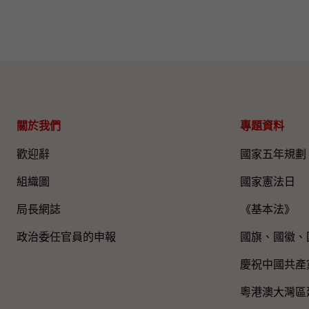
關於我們
專題資料
歡迎辭
國家五年規劃
組織圖​
國家憲法日
局長網誌
《基本法》
政治委任官員的申報
國旗、國徽、
慶祝中國共產
粵港澳大灣區