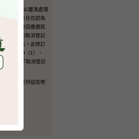
段修正案，以釐清處理
即選舉登記主任在認為
情況下，才會因應選民
選民已簽署的取消登記
登記冊內略去。此修訂
3（4）、34（1）、
經全部改為「取消登記
懇請委員支持這些修