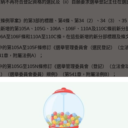
納不再符合登記資格的選民及（ii）自願要求選舉登記主任在選
案》的第3部的標題、第4條、第34（2）、34（3）、35（2
增的第105A、105G、106A、106F、110A及110C條前
106A至106F條和110A至110C條。在這些新增的新分部標題及
部中的第105A至105F條修訂《選舉管理委員會（選民登記）（
41章，附屬法例A）；
部中的第105G至105N條修訂《選舉管理委員會（登記）（立法
）（選舉委員會委員）規例》（第541章，附屬法例B）；
部中的第106A至106E條修訂《選舉管理委員會（選民登記）（
K）；
中的第106F條修訂《立法會條例》（第542章）；
的第110A至B條修訂《行政長官選舉條例》（第569章）；
的第110C條修訂《鄉郊代表選舉條例》（第576章）。