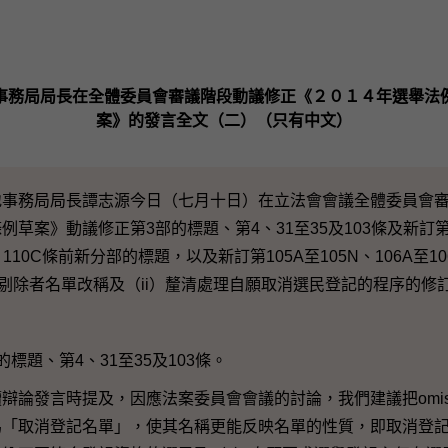
事務局局長在全體委員會審議階段動議修正《２０１４年選舉法
案》的發言全文（二）（只有中文）
務局局長譚志源今日（七月十日）在立法會會議全體委員會審議
草案》動議修正第3部的標題、第4、31至35及103條及新訂第1
A、110C條前新分部的標題，以及新訂第105A至105N、106A至106
）遭剔除者名單改稱及（ii）釐清處理自願取消選民登記的程序的修
題、第4、31至35及103條。
發言時提及，因應法案委員會會議的討論，我們建議把omission
「取消登記名單」，使其名稱更能反映名單的性質，即取消登記