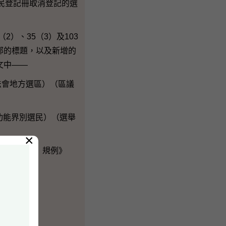
民登記冊取消登記的選
）、35（3）及103
新分部的標題，以及新增的
條文中——
立法會地方選區）（區議
會功能界別選民）（選舉
×
鄉郊代表選舉）規例》