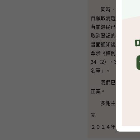
同時，我們因應法案
自願取消選民登記的
有關選民已獲告知選
取消登記的要求而把
書面通知後，須以掛
牽涉《條例草案》第31（
34（2）、35（1
名單」。
我們已向法案委員會
正案。
多謝主席。
完
２０１４年７月１０