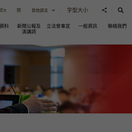
字型大小
En
简
其他語言
資料
新聞公報及
立法會事宜
一般資訊​
聯絡我們
演講詞