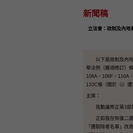
新聞稿
立法會：政制及內地
以下是政制及內地事
舉法例（雜項修訂）條例
106A、106F、110
110C條（關於（i
主席：
我動議修正第3部的標
正如我在恢復二讀辯論
「遭剔除者名單」改為