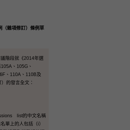
例（雜項修訂）條例草
階段就《2014年選
05A、105G、
F、110A、110B及
訂）的發言全文：
s list的中文名稱
名單上的人包括（i）