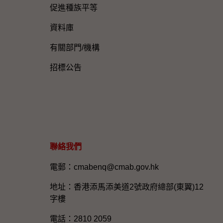
促進種族平等
資料庫
有關部門/機構
招標公告
聯絡我們
電郵：cmabenq@cmab.gov.hk​
地址：香港添馬添美道2號政府總部(東翼)12
字樓
電話：2810 2059