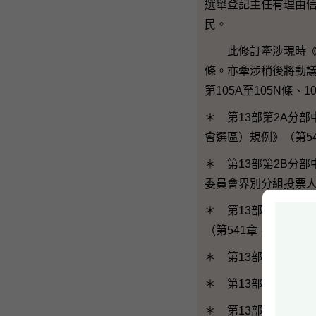
選舉登記主任有理由信
民。
此修訂牽涉現時《條例草
條。亦牽涉稍後將動議新
第105A至105N條、
＊ 第13部第2A分
會選區）規例》（第5
＊ 第13部第2B分
委員會界別分組投票人
＊ 第13部第3A分
（第541章，附屬法例
＊ 第13部第3B分部
＊ 第13部第6分部中
＊ 第13部第7分部中