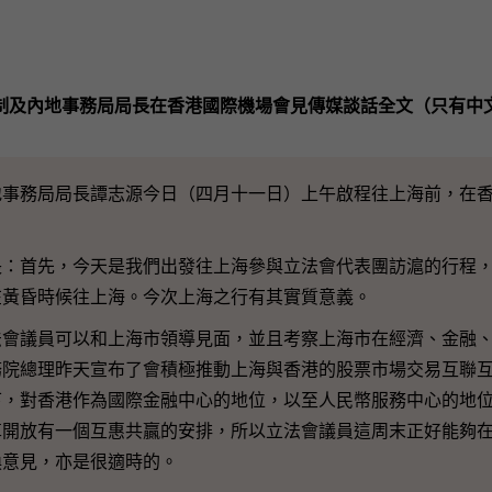
制及內地事務局局長在香港國際機場會見傳媒談話全文（只有中
務局局長譚志源今日（四月十一日）上午啟程往上海前，在香
長：首先，今天是我們出發往上海參與立法會代表團訪滬的行程
在黃昏時候往上海。今次上海之行有其實質意義。
議員可以和上海市領導見面，並且考察上海市在經濟、金融、
務院總理昨天宣布了會積極推動上海與香港的股票市場交易互聯
下，對香港作為國際金融中心的地位，以至人民幣服務中心的地
革開放有一個互惠共贏的安排，所以立法會議員這周末正好能夠
換意見，亦是很適時的。