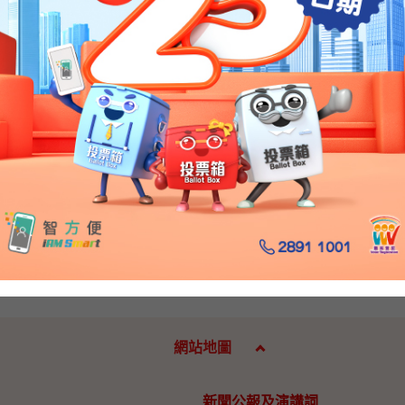
長：剛才我也說過，我希望立法會議員都是抱着「既來之，則安
的溝通是以互相尊重和理性務實的角度來提出各自的看法和立場
家都希望對方能夠比較坦誠來說出大家互相的原則的觀點和立場
後，希望能夠達致逐步凝聚共同的看法，找到一些共識，我相信
謝各位。
日（星期五）
網站地圖
新聞公報及演講詞