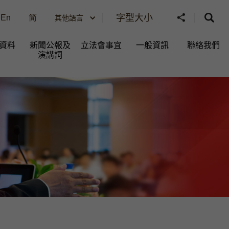
字型大小
En
简
其他語言
資料
新聞公報及
立法會事宜
一般資訊​
聯絡我們
演講詞