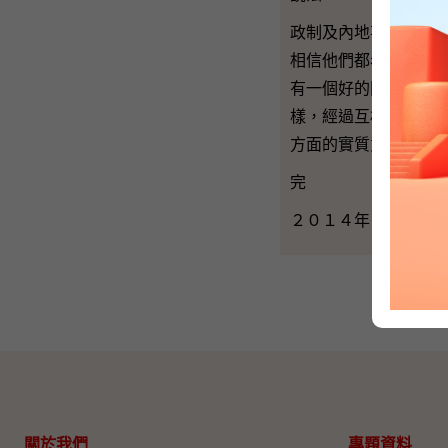
政制及內地事務局局
相信他們都希望雙方
有一個好的開始，大
樣，經過互相溝通之
方面的實質意義。多
完
２０１４年４月１１
關於我們
專題資料