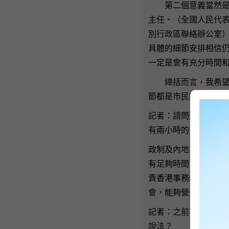
第二個意義當然是能
主任、（全國人民代
別行政區聯絡辦公室
具體的細節安排相信
一定是會有充分時間
總括而言，我希望立
節都是市民關心的，
記者：請問這次去（
有兩小時的（會面）
政制及內地事務局局
有足夠時間，而安排
責香港事務的官員能
會，能夠營造到一個
記者：之前有泛民議
說法？