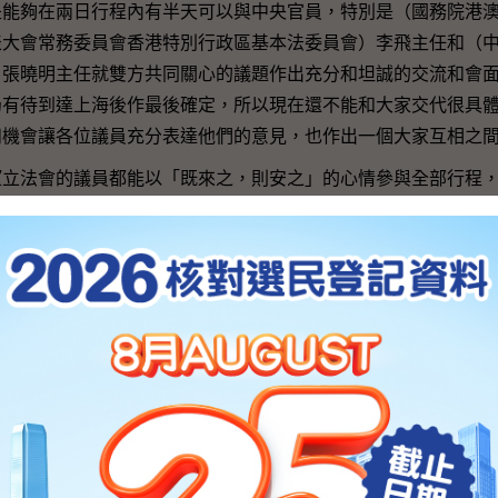
夠在兩日行程內有半天可以與中央官員，特別是（國務院港澳
表大會常務委員會香港特別行政區基本法委員會）李飛主任和（
）張曉明主任就雙方共同關心的議題作出充分和坦誠的交流和會
仍有待到達上海後作最後確定，所以現在還不能和大家交代很具
和機會讓各位議員充分表達他們的意見，也作出一個大家互相之
法會的議員都能以「既來之，則安之」的心情參與全部行程，
也對立法會議員日後處理立法會的工作上各方面都有幫助。
上海），都會有些時間安排給泛民與中央官員單獨會面，怕不怕
時間，會不會發言後便已經沒有（時間）？
長：剛才我也說過，具體細節安排仍然有待我們到上海後最後確
一定可以方便議員充分表達他們的意見。我們亦再三強調，立法
夠有直接溝通的機會，這是一個開始。我們相信和呼籲立法會議
良好的氣氛，以至今次是一個互相溝通的開始而並不是一個終結
員指希望今次不會成為中央官員訓斥他們的機會，否則他們便不