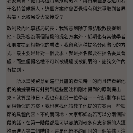
名委員會，他們再選出獲推薦的人，再由集體意志選出若
干名特首候選人，這個方案你會否覺得有利於爭取到各界
共識，比較易受大家接受？
政制及內地事務局局長：我留意到除了陳弘毅教授提到
他、我形容為兩個階段的提名方案外，近期也有其他學者
和朋友提到相類似的看法。我留意這種提名分兩階段的方
式，最主要是針對一個要求，就是提名權要在提名委員會
處，而這個提名權不可以被繞過或被削弱的，諮詢文件內
有提到。
所以當我留意到這些具體的看法時，的而且確看到他
們的論據裏是有針對到這些關注和剛才提到的原則提出
來。就算是昨日，我也有和另一位學者－－他近期亦有提
到相類似的方案，我也有找他請教了他提的方案內一些細
節的具體內容。不約而同地，大家都認為若可以分兩個階
段的話，在第一階段都是可以容納到較多有志參選的人獲
推薦進入第二個階段，這是他們不約而同的一個論據。這