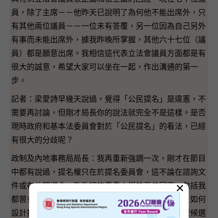
員，除了主席－－他昨天已說明了為何他不能出席外，只
有其他兩位議員－－一位未有答覆，另一位因為自己另外
有事而未能出席外，據我昨晚所掌握，其他六十七位（議
員）都是願意出席。我相信這代表立法會議員方面都是有
很大的誠意，希望大家可以坐在一起，作出溝通的第一
步。
記者：梁愛詩早幾天說過，覺得「公民提名」是違憲，不
需要再討論，但剛才局長你的說法就完全不是這樣。是否
現時政府和基本法委員會對於「公民提名」的看法，已經
有很大的分歧呢？
政制及內地事務局局長：我再重新強調一次，剛才在節目
中都有說過，提名權只在於提名委員會，這不論在諮詢文
×
件或在公開場合，政改諮詢專責小組的三位同事，包括我
都曾多番強調。在提名權在於提名委員會的前提下，如何
設計提名程序呢？可不可以提名委員會考慮提名甚麼候選