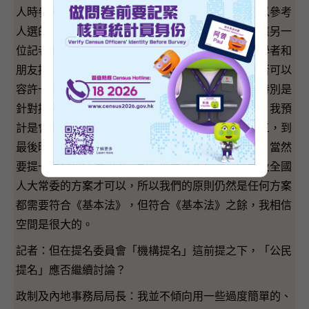
人時參考甚麼的因素呢？參考可能人選的來源、可以參考
人選的條件等，這個空間是很大的。所以我剛才回應另一
位記者朋友的意思是，在現階段我留意到亦有部分學者和
朋友提出一個把提名程序拉闊，變成兩個階段，會否可以
容許一個比較廣闊的空間，作為下一階段的討論，特別是
針對提名程序這方面。我相信這方面的討論，第一，我預
計是會繼續的；第二，我亦歡迎這方面的討論；第三，到
最後時，任何一個方案，在特區政府提給立法會時，當然
要提一個合乎法律要求，和有機會能夠通過立法會及全國
人大常委的方案才可以，所以我們的原則仍然是任何方案
都需要符合《基本法》，但符合《基本法》之餘，我相信
空間是很大的。
記者：但在提名委員會「機構提名」這前提之下，「公民
提名」應否繼續討論？
政制及內地事務局局長：我並不傾向用一些過度簡單的、