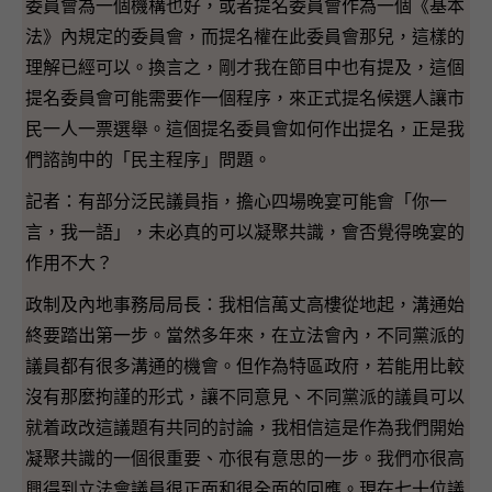
委員會為一個機構也好，或者提名委員會作為一個《基本
法》內規定的委員會，而提名權在此委員會那兒，這樣的
理解已經可以。換言之，剛才我在節目中也有提及，這個
提名委員會可能需要作一個程序，來正式提名候選人讓市
民一人一票選舉。這個提名委員會如何作出提名，正是我
們諮詢中的「民主程序」問題。
記者：有部分泛民議員指，擔心四場晚宴可能會「你一
言，我一語」，未必真的可以凝聚共識，會否覺得晚宴的
作用不大？
政制及內地事務局局長：我相信萬丈高樓從地起，溝通始
終要踏出第一步。當然多年來，在立法會內，不同黨派的
議員都有很多溝通的機會。但作為特區政府，若能用比較
沒有那麼拘謹的形式，讓不同意見、不同黨派的議員可以
就着政改這議題有共同的討論，我相信這是作為我們開始
凝聚共識的一個很重要、亦很有意思的一步。我們亦很高
興得到立法會議員很正面和很全面的回應。現在七十位議