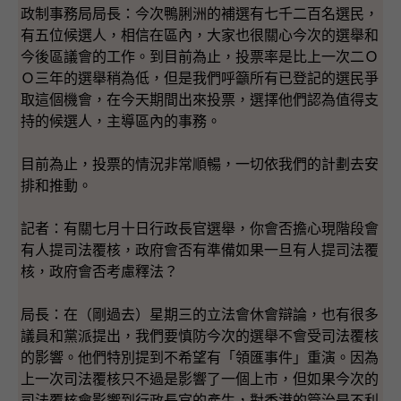
政制事務局局長：今次鴨脷洲的補選有七千二百名選民，
有五位候選人，相信在區內，大家也很關心今次的選舉和
今後區議會的工作。到目前為止，投票率是比上一次二Ｏ
Ｏ三年的選舉稍為低，但是我們呼籲所有已登記的選民爭
取這個機會，在今天期間出來投票，選擇他們認為值得支
持的候選人，主導區內的事務。
目前為止，投票的情況非常順暢，一切依我們的計劃去安
排和推動。
記者：有關七月十日行政長官選舉，你會否擔心現階段會
有人提司法覆核，政府會否有準備如果一旦有人提司法覆
核，政府會否考慮釋法？
局長：在（剛過去）星期三的立法會休會辯論，也有很多
議員和黨派提出，我們要慎防今次的選舉不會受司法覆核
的影響。他們特別提到不希望有「領匯事件」重演。因為
上一次司法覆核只不過是影響了一個上市，但如果今次的
司法覆核會影響到行政長官的產生，對香港的管治是不利