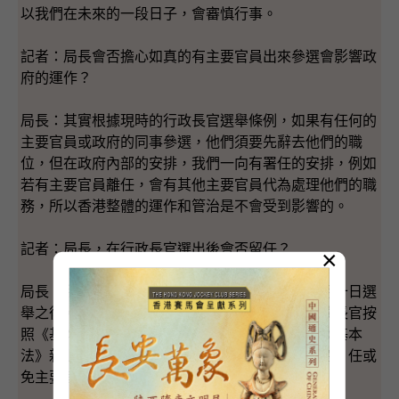
以我們在未來的一段日子，會審慎行事。
記者：局長會否擔心如真的有主要官員出來參選會影響政
府的運作？
局長：其實根據現時的行政長官選舉條例，如果有任何的
主要官員或政府的同事參選，他們須要先辭去他們的職
位，但在政府內部的安排，我們一向有署任的安排，例如
若有主要官員離任，會有其他主要官員代為處理他們的職
務，所以香港整體的運作和管治是不會受到影響的。
記者：局長，在行政長官選出後會否留任？
×
局長：我們每一個主要官員都會緊守崗位直到七月十日選
舉之後。任何一位主要官員都要視乎新上任的行政長官按
照《基本法》的規定如何去組成他的班子，根據《基本
法》新上任的行政長官是有所有的權力向中央提名、任或
免主要官員的班子。