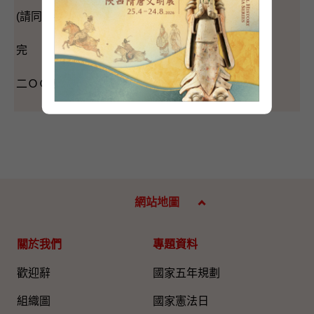
(請同時參閱英文談話內容。)
完
二ＯＯ五年三月二十日（星期日）
網站地圖
關於我們
專題資料
歡迎辭
國家五年規劃
組織圖​
國家憲法日