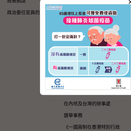
局長網誌
《基本法》
政治委任官員的申報
國旗、國徽、國歌
慶祝中國共產黨成立105周
年
粵港澳大灣區建設
與內地區域合作
香港特別行政區政府與內地
的官方聯繫
便利港人在內地發展的政策
措施
在內地及台灣的辦事處
選舉事務
《一國兩制在香港特別行政