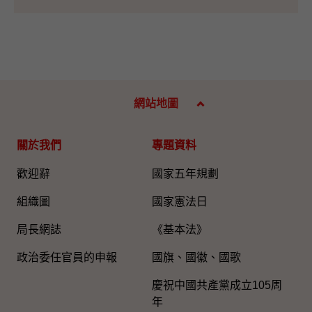
網站地圖
關於我們
專題資料
歡迎辭
國家五年規劃
組織圖​
國家憲法日
局長網誌
《基本法》
政治委任官員的申報
國旗、國徽、國歌
慶祝中國共產黨成立105周
年