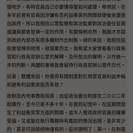
個地步，有時官員自己亦要懂得要如何處理，舉例說，在
多年前曾有官員因涉嫌有否利益衝突的問題致使後來要退
出政府。所以我相信公眾監察和政治監察對政治委任官員
或議員都會發揮一定的作用，有關條例亦然，我剛才亦提
到政府內部亦有很多機制作出制衡。總的來說，我相信這
些會發揮到效用。就個案而言，我希望大家會看看行政長
官和行政長官辦公室的解釋，及所發出的聲明，以作進一
步的判斷。具體的事情我會留待行政長官辦公室作交代。
記者：整體來說，你覺得有關制度對於規管官員利益申報
和避免利益衝突是否有效？
政制及內地事務局局長：自從政治委任制度在二ＯＯ二年
起運作，至今已差不多十年。在我的記憶中，在這期間發
生了利益衝突等方面的問題，或令人覺得政府官員的聲譽
受損，又或是在執行職務時有尷尬的情況出現，是非常少
的，甚至可說是絕無僅有的。這亦證明了：第一，在制度