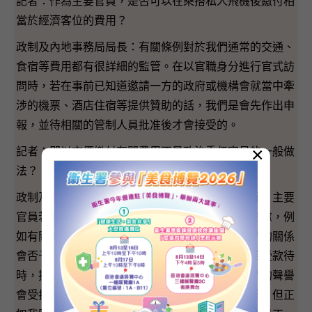
記者：作為主要官員，是否可以在乘搭私人飛機後繳付相
當於經濟客位的費用？
政制及內地事務局局長：有關條例對於我們通常的交通、
食宿等費用都有很詳細的監管。在以官職身分進行官式訪
問時，若在事前已知道邀請一方的政府或機構會就當中牽
涉的機票、酒店住宿等提供贊助的話，我們是會先作出申
報，並待相關的管制人員批准後才會接受的。
×
記者：即以市價繳付有關費用不是政治委任官員的一般做
法？
政制及內地事務局局長：這方面則觸及款待的層面。主要
官員若接受款待，會根據我剛才談及的數種情況考慮，例
如有關款待會否過份奢華，提供款待的人士與我們的關係
會否予人有尷尬或令聲譽受損的觀感；或若我們接受款待
時，提供款待的人士本身的品德會否令人覺得我們的聲譽
會受損等。我們要按個別事情考慮有關的實際處境，但正