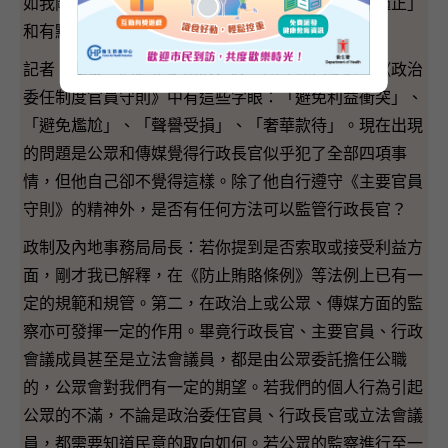
如我剛才所說，就這方面我們很多時都寧可「矯枉過正」
和有點「不近人情」，這或許是較好的做法。
記者：局長，問題正是出於這裏。剛才你已提過，《政治
委任制度官員守則》中有這些字眼：「避免利益衝突」、
「避免尷尬」、「聲譽受損」、「奢華款待」。現在出現
的問題是公眾和傳媒覺得行政長官似乎犯了全部四項事
情，但他自己卻不覺得這樣。除了他自行遵守《主要官員
守則》的精神外，是否有任何方法可以監管行政長官？
政制及內地事務局局長：若你提到是否索取或接受利益方
面，剛才我已解釋，在《防止賄賂條例》等法例上已有一
定的規範和規管。第二，在政治上或公眾、傳媒方面的監
察亦可發揮一定的作用。畢竟行政長官、主要官員、行政
會議成員甚至是立法會議員，都是由公眾委託擔任公職
的，公眾會對我們有一定的期望。若我們的個人行為引起
公眾的不滿，不論是政治委任官員、行政長官或立法會議
員，都需要知道民意的取向如何。若公眾的監察進行至一