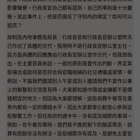
影響聲譽。行政長官自己都有提到，自己的準則是十分嚴
格。就此事件上，他是否違反了守則內的規定？如何可以
追究？
政制及內地事務局局長：行政長官和行政長官辦公室昨天
已作出了具體的交代，我現時不是行政長官辦公室主任，
這方面具體的回應應由行政長官辦公室作交代。但我想指
出，在主要官員來說，一般的原則是要作出判斷，界定某
些場合或款待是否符合與官職相稱的社交禮儀或習慣。舉
例說，不論我們邀請別人午宴或別人邀請我們午宴作公事
上的聯繫和交流意見時，大家都知道中環或金鐘都不是價
錢相宜的地方。但因為大家都理解，這些商務午餐等在業
界內都有一定的價錢水平，因此大家都會比較放心參與這
些聯繫工作。但在政府的通令中，亦有提及細節的事項。
例如，在午餐完畢時，我們是不應把剩下的餸菜帶走，就
算有廚餘亦沒有辦法。這些細節亦有提及，是避免主要官