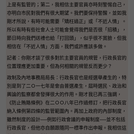
上是有監管的；第二，我相信主要官員亦時刻警惕自己，
亦明白市民對我們有很大期望。我們要保持警醒，並如我
剛才所說，有時可能需要「矯枉過正」或「不近人情」。
所以有時有些社會人士可能會覺得我們是否很「招積」，
節日時向我們送禮也給「打回頭」，似乎很不賞臉，但我
相信在「不近人情」方面，我們或許應該多做。
記者：你剛才談了很多對於主要官員的規管，行政長官的
位置理應更加重要，但為何相關的規管反而更少？
政制及內地事務局局長：行政長官也是經選舉產生的，特
別是到了二Ｏ一七年是會由普選產生，屆時選民、政治和
輿論的監察都會發揮很大的作用。剛才我已再三強調，
《防止賄賂條例》在二ＯＯ八年已作過修訂，把行政長官
納入條例第四條的監管範圍內。再加上政府的內部制度，
雖然制度的設計──例如行政會議的申報制度──並不包括
行政長官，但他亦自願跟隨同一標準作出申報。我相信這