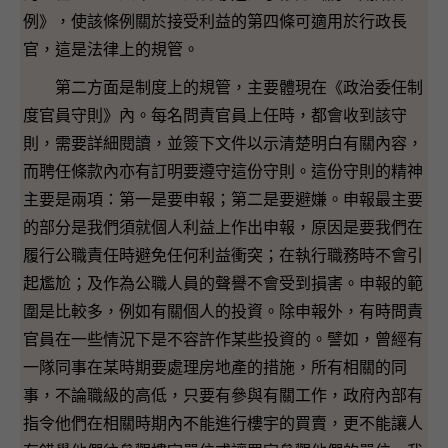
例》，使該條例關於接受利益的第四條可適用於行政長
官，這是法律上的規管。
第二方面是制度上的規管，主要體現在《政治委任制
度官員守則》內。每名問責官員上任時，都會收到該守
則，需要詳細閱讀，並簽下文件以示清楚明白有關內容，
而聘任條款內亦有訂明要遵守這份守則。這份守則的精神
主要是兩項：第一是要申報；第二是要避嫌。申報最主要
的部分是我們須就個人利益上作出申報，原因是要我們在
履行公職責任時避免任何利益衝突；在執行職務時不會引
起尷尬；及作為公職人員的聲譽不會受到損害。申報的範
圍是比較多，例如有關個人的投資。除申報外，有時問責
官員在一些情況下是不容許作某些投資的。譬如，曾經有
一隊同事在某時期要處理房地產的措施，所有相關的同
事，不論職級的高低，只要有參與有關工作，政府內部有
指令他們在相關時期內不能進行樓宇的買賣，更不能讓人