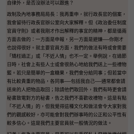
自律外，是否沒辦法可以跟進？
政制及內地事務局局長：我再重申，就行政長官的個案，
我會留待行政長官辦公室向大家解釋。但《政治委任制度
官員守則》或者我剛才作出解釋的事宜的精神，都是循兩
方面去做的：一方面是申報，另一方面是避嫌──你剛才
也說得很好。就主要官員方面，我們的做法有時或會需要
「矯枉過正」或「不近人情」也不一定。舉例說，在過節
日時，社會上有些人士或會很熱心地給我們送上一些禮物
籃。若只是簡單的一盒糖果，我們會分給同事；但若當中
有比較貴重的物品，各同事──包括我自己──通常都會請
送來的人把物品取回；除請他們取回外，我們有時更會請
秘書致電對方的秘書，告之我們不喜歡收禮物。這是有點
「不近人情」的，但我覺得這種文化和做法會令大家對我
們的觀感較好，亦可能會對我們辦事時的公正和公平性有
較多信心。這是我們主要官員就一般情況的做法。