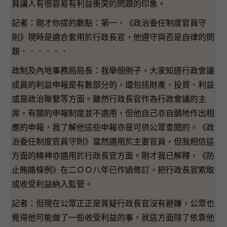
員讓人有很容易有利益衝突的問題的印象。
記者：剛才你提的數點：第一，《政治委任制度官員守
則》現時是適合套用於行政長官，他遵守與否是自律的問
題．．．．．．
政制及內地事務局局長：我舉個例子，大家知道行政會議
成員的利益申報是有數部分的，還包括財產、投資、利益
或是政治聯繫等方面。雖然行政長官作為行政會議的主
席，有關的申報制度並不適用，但他自己亦自願地作出相
應的申報，我了解他這些申報亦是可供公眾查閱的。《政
治委任制度官員守則》當然適用於主要官員，但我相信這
方面的精神亦適用於行政長官方面。剛才我已解釋，《防
止賄賂條例》在二ＯＯ八年已作過修訂，把行政長官索取
或收受利益納入監管。
記者：但現在公眾正正是質疑行政長官沒有避嫌，公眾也
覺得他可能做了一些收受利益的事，就這方面除了依靠他