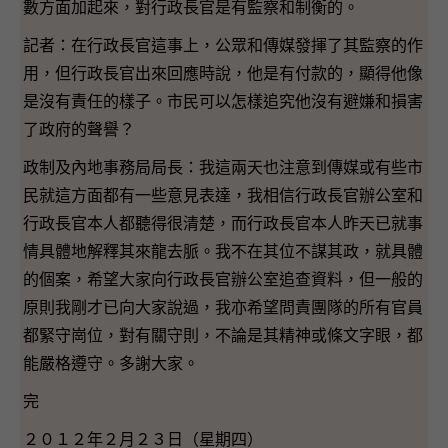
數方面加起來，對行政長官是有監察和制衡的。
記者：在行政長官這事上，公眾和傳媒發揮了其監察的作
用，但行政長官出來回應時說，他是有付款的，顯得他像
是沒有責任的樣子。市民可以怎樣追究他沒有避嫌和損害
了政府的聲譽？
政制及內地事務局局長：我這兩天也注意到傳媒或有些市
民就這方面都有一些意見表達，我相信行政長官辦公室和
行政長官本人都聽得很清楚，而行政長官本人昨天已就事
情具體地解釋其來龍去脈。我不在其位不謀其政，就具體
的個案，希望大家向行政長官辦公室追查資料，但一般的
原則我剛才已向大家說過，我亦希望問責團隊的所有官員
都緊守崗位，對有關守則，不論是其精神或條文字眼，都
能嚴格遵守。多謝大家。
完
２０１２年２月２３日（星期四）