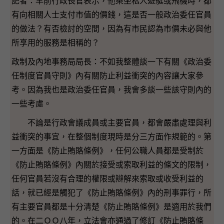
記者：早前行政長官表示，他乘坐私人遊艇或飛機時，都
有向相關人士支付市值的價錢，這是否一般政治委任官員
的做法？有否檢討的空間，因為有市民認為市價未必與他
所享用的服務是相稱的？
政制及內地事務局局長：不如我整體談一下有關《政治委
任制度官員守則》內有關防止利益衝突的內容讓大家參
考。因為我也是政治委任官員，我會多談一些該守則內的
一些考慮。
不論是行政會議成員或主要官員，都會嚴肅處理與利
益衝突的事宜，在整個制度現時是分三方面作規範的。第
一方面是《防止賄賂條例》，任何公職人員都是受制於
《防止賄賂條例》內關於接受或索取利益的條文的限制，
任何官員若沒有合理的權限或辯解來索取或收受利益的
話，就已經是觸犯了《防止賄賂條例》內的刑事罪行，所
有主要官員都是十分清楚《防止賄賂條例》是適用於我們
的。在二ＯＯ八年，立法會亦通過了修訂《防止賄賂條