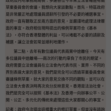
政制及內地事務局局長：多謝各位今早來立法會報道有關
草案委員會的會議。我想向大家談數點。首先，特區政府
是非常嚴正地處理議員請辭所引發的不必要的補選事宜。
政府一直有聽取正反兩方面的意見，並嚴謹地處理法律層
面的事宜。政府相信現時提出的條例草案符合《基本
法》，亦符合香港整體的利益，可以堵截不必要的請辭及
補選，讓立法會如常並順利地運作。
第二點，去年有數位議員代表兩黨中途離任，今天有
多位議員中途離場──兩次的行動均辜負了市民的期望。
政府需要立法會議員在立法會內代表市民、業界、不同的
界別表達大家的意見。我們是完全可以透過草案委員會來
審議條例草案，就大家的意見交換不同的觀點，並可以在
立法會大會表決時再次充分反映意見。香港是法治社會，
我們是完全可以按照《基本法》及香港一向辦事公平、公
開、公正、多元化的傳統來處理這些大家都關心的事宜。
記者：政府今次提出這樣重大的修訂草案，但並沒有諮詢