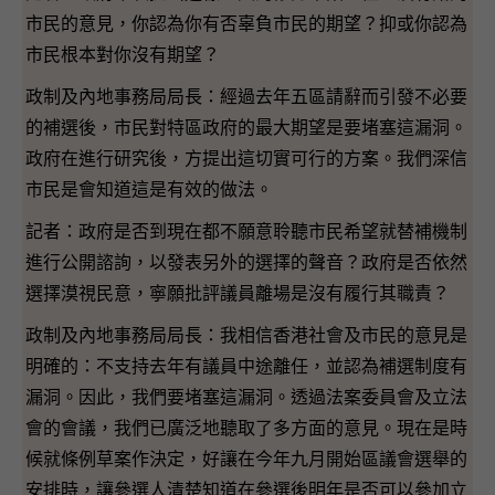
市民的意見，你認為你有否辜負市民的期望？抑或你認為
市民根本對你沒有期望？
政制及內地事務局局長：經過去年五區請辭而引發不必要
的補選後，市民對特區政府的最大期望是要堵塞這漏洞。
政府在進行研究後，方提出這切實可行的方案。我們深信
市民是會知道這是有效的做法。
記者：政府是否到現在都不願意聆聽市民希望就替補機制
進行公開諮詢，以發表另外的選擇的聲音？政府是否依然
選擇漠視民意，寧願批評議員離場是沒有履行其職責？
政制及內地事務局局長：我相信香港社會及市民的意見是
明確的：不支持去年有議員中途離任，並認為補選制度有
漏洞。因此，我們要堵塞這漏洞。透過法案委員會及立法
會的會議，我們已廣泛地聽取了多方面的意見。現在是時
候就條例草案作決定，好讓在今年九月開始區議會選舉的
安排時，讓參選人清楚知道在參選後明年是否可以參加立