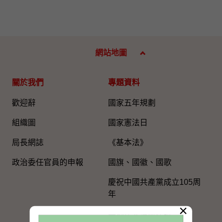
網站地圖
關於我們
專題資料
歡迎辭
國家五年規劃
組織圖​
國家憲法日
局長網誌
《基本法》
政治委任官員的申報
國旗、國徽、國歌
慶祝中國共產黨成立105周
年
×
粵港澳大灣區建設