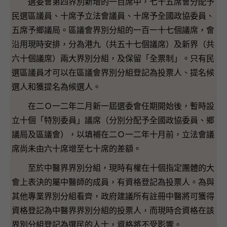
選委會第四界別新增的一百席中，七十五席會分配予
民選區議員、十席予立法會議員、十席予全國政協委員、
五席予鄉議局。區議會界別分組的一百一十七個議席，會
沿用現時安排，分為港九（共五十七個議席）及新界（共
六十個議席）兩大界別分組，及保留「全票制」。只有民
選區議員才可以在區議會界別分組登記為投票人、提名候
選人和獲提名為候選人。
在二Ｏ一二年二月新一屆選委會任期開始後，暫時設
立十個「特別委員」議席（分別分配予全國政協委員、鄉
議局及區議會），以填補在二Ｏ一二年十月前，立法會議
席尚未由六十席增至七十席的差額。
至於中醫界界別分組，現時有權在十個指定團體的大
會上表決的屬中醫師的成員，有資格登記為投票人。為與
其他專業界別分組看齊，政府建議所有註冊中醫將可獲得
資格登記為中醫界界別分組的投票人，而現時合資格在該
界別分組登記為選民的人士，資格將不受影響。