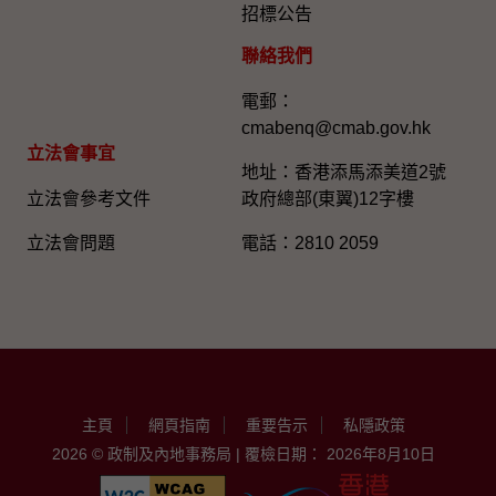
招標公告
聯絡我們
電郵：
cmabenq@cmab.gov.hk​
立法會事宜
地址：香港添馬添美道2號
立法會參考文件
政府總部(東翼)12字樓
立法會問題
電話：2810 2059
主頁
網頁指南
重要告示
私隱政策
2026 © 政制及內地事務局 | 覆檢日期： 2026年8月10日