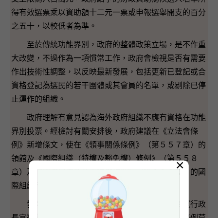
得有效選票乘以資助額十二元一票或申報選舉開支的百分
之五十，以較低者為準。
至於傳統功能界別，政府的整體政策立場，是不作重
大改變，不過作為一項慣常工作，政府會檢視是否有需要
作出技術性調整，以反映最新發展，包括更新已登記或合
資格登記為選民的若干團體或其會員的名單，或剔除已停
止運作的組織。
政府理解有意見認為海外政府組織不應有資格在功能
界別投票。經檢討有關安排後，政府建議在《立法會條
例》新增條文，使在《領事關係條例》（第５５７章）的
領館及《國際組織（特權及豁免權）條例》（第５５８
×
章）及《國際組織及外交特權條例》（第１９０章）的國
際組織不再合資格登記為團體選民。
發言人說：「我們計劃在下星期向立法會提交《行政
長官選舉（修訂）條例草案》及《立法會（修訂）條例草