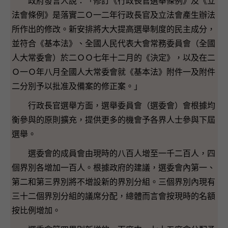
政府發言人說：「修訂《行政長官選舉條例》及《立
法會條例》是落實二Ｏ一二年行政長官及立法會產生辦法
所作出的修改。新安排將大大提高選舉制度的民主成分，
並符合《基本法》、全國人民代表大會常務委員會（全國
人大常委會）於二ＯＯ七年十二月的《決定》，以及在二
Ｏ一Ｏ年八月全國人大常委會就《基本法》附件一及附件
二分別予以批准及備案的修正案。」
行政長官選舉方面，選舉委員會（選委會）會根據均
衡參與的原則擴充，提供更多的機會予各界人士參與下屆
選舉。
選委會的成員會由現時的八百人增至一千二百人，四
個界別各增加一百人。根據政府的建議，選委會內第一、
第二和第三界別將不增設新的界別分組。三個界別內現有
三十二個界別分組的議席分配，總體而言會按現時的名額
按比例增加。