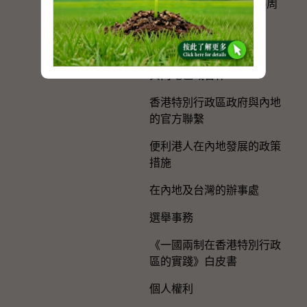
慶祝中國共產黨成立105周
年
粵港澳大灣區建設
與內地區域合作
香港特別行政區政府與內地
的官方聯繫
便利港人在內地發展的政策
措施
在內地及台灣的辦事處
選舉事務
《一國兩制在香港特別行政
區的實踐》白皮書
個人權利