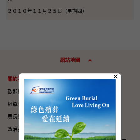
２０１０年１１月２５日（星期四）
網站地圖
×
關於我們
專題資料
歡迎辭
國家五年規劃
組織圖​
國家憲法日
局長網誌
《基本法》
政治委任官員的申報
國旗、國徽、國歌