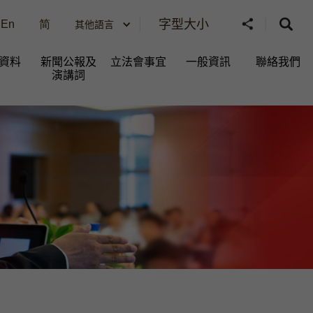
字型大小
En
简
其他語言
資料
新聞公報及
立法會事宜
一般資訊​
聯絡我們
演講詞