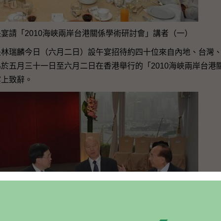
宴請「2010海峽兩岸台港關係學術研討會」講者（一）
長林瑞麟今日（六月二日）設午宴招待約四十位來自內地、台灣
於五月三十一日至六月二日在香港舉行的「2010海峽兩岸台港
宴上致辭。