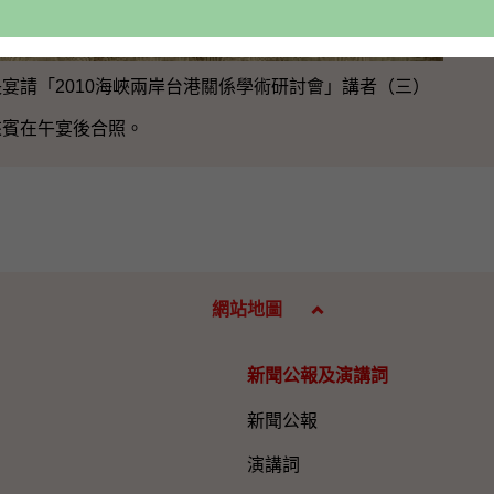
宴請「2010海峽兩岸台港關係學術研討會」講者（三）
來賓在午宴後合照。
網站地圖
新聞公報及演講詞
新聞公報
演講詞