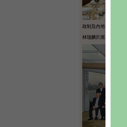
政制及內地事務局局長
林瑞麟於席上與嘉賓