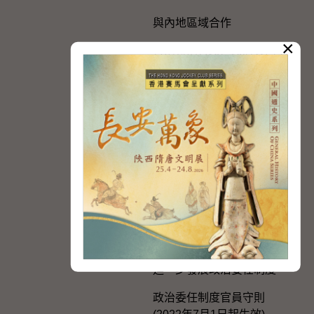
與內地區域合作
×
香港特別行政區政府與內地
的官方聯繫
便利港人在內地發展的政策
措施
在內地及台灣的辦事處
選舉事務
《一國兩制在香港特別行政
區的實踐》白皮書
個人權利
進一步發展政治委任制度
政治委任制度官員守則