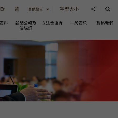
字型大小
En
简
其他語言
資料
新聞公報及
立法會事宜
一般資訊​
聯絡我們
演講詞