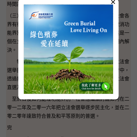
×
時間討論日後如何處理功能界別及就此凝聚共識。
（三）對於長遠如何處理功能界別，特區政府理解社會各
界有很多不同意見，包括在立法會內，有政黨要求取消功
能界別，但同時亦有其他黨派要求保留功能界別。這是一
個在立法會內外都繼續有爭議的問題，並非能在短期內解
決。
特區政府的立場是現階段應盡量把二零一二年立法會
選舉民主化，就此，我們建議考慮在七十席的立法會中，
透過把新增的功能界別議席分配予民選區議員，把立法會
直選及間選議席增加至約六成。
至於日後如何處理功能界別，社會應繼續討論如何在二
零一二年及二零一六年把立法會選舉逐步民主化，並在二
零二零年達致符合普及和平等原則的普選。
完