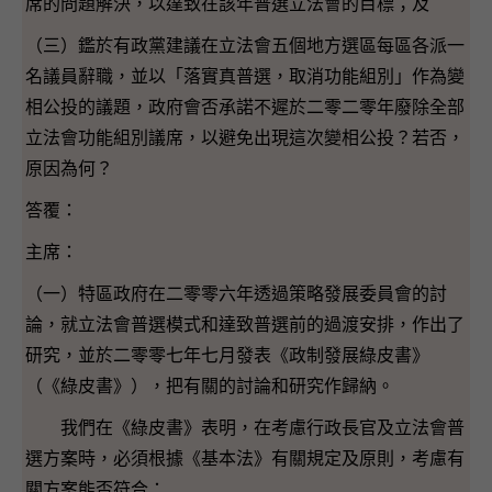
席的問題解決，以達致在該年普選立法會的目標；及
（三）鑑於有政黨建議在立法會五個地方選區每區各派一
名議員辭職，並以「落實真普選，取消功能組別」作為變
相公投的議題，政府會否承諾不遲於二零二零年廢除全部
立法會功能組別議席，以避免出現這次變相公投？若否，
原因為何？
答覆：
主席：
（一）特區政府在二零零六年透過策略發展委員會的討
論，就立法會普選模式和達致普選前的過渡安排，作出了
研究，並於二零零七年七月發表《政制發展綠皮書》
（《綠皮書》），把有關的討論和研究作歸納。
我們在《綠皮書》表明，在考慮行政長官及立法會普
選方案時，必須根據《基本法》有關規定及原則，考慮有
關方案能否符合：