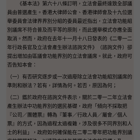
《基本法》第六十八條訂明，立法會最終達致全部議
員由普選產生。香港大律師公會、香港律師會及十九位選
舉委員會法律界界別分組的委員最近指出，立法會功能組
別議席不符合普及而平等的原則，而此選舉模式亦應全面
取消。然而，政府在去年十一月十八日發表的《二零一二
年行政長官及立法會產生辦法諮詢文件》（諮詢文件）卻
提出增加由區議會功能界別的立法會議席。就此，政府可
否告知本會：
（一）有否研究逐步或一次過廢除立法會功能組別議席的
準則和辦法？若有，詳情為何。若否，原因為何；
（二）鑑於政府在諮詢文件表示，關於二零一二年立法會
產生辦法中功能界別的選民基礎，政府「傾向不採取把
『公司／團體票』轉為『董事／行政人員／屬會／個人
票』的方式，因為過程太過複雜，涉及很多不同界別和人
士的利益」，政府如何確保能在二零二零年把功能界別議