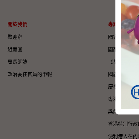
關於我們
專題資料
歡迎辭
國家五年規劃
組織圖​
國家憲法日
局長網誌
《基本法》
政治委任官員的申報
國旗、國徽、
慶祝中國共產
粵港澳大灣區
與內地區域合
香港特別行政
便利港人在內