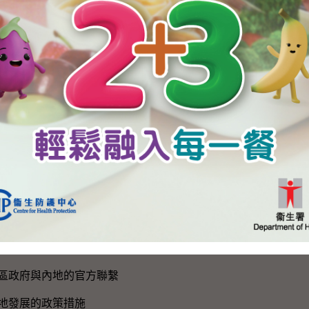
網站地圖
新聞公報及演講詞
新聞公報
演講詞
活動
國歌
黨成立105周年
建設
作
區政府與內地的官方聯繫
地發展的政策措施