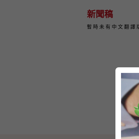
新聞稿
暫 時 未 有 中 文 翻 譯 