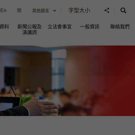
字型大小
En
简
其他語言
資料
新聞公報及
立法會事宜
一般資訊​
聯絡我們
演講詞