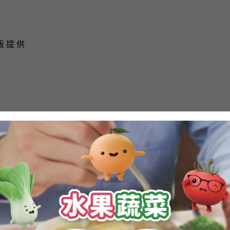
版 提 供