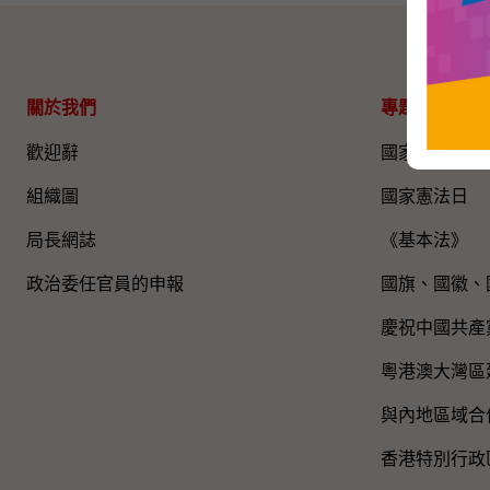
關於我們
專題資料
歡迎辭
國家五年規劃
組織圖​
國家憲法日
局長網誌
《基本法》
政治委任官員的申報
國旗、國徽、
慶祝中國共產
粵港澳大灣區
與內地區域合
香港特別行政