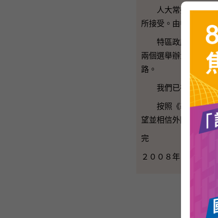
人大常委會的《決定
所接受。由中文大學
特區政府致力按照《
兩個選舉辦法進一步
路。
我們已在策略發展委
按照《基本法》實行
望並相信外國政府會
完
２００８年３月６日