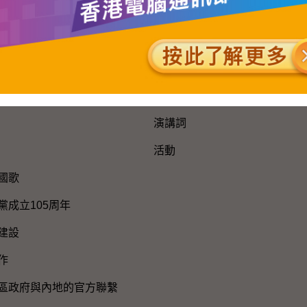
網站地圖
新聞公報及演講詞
新聞公報
演講詞
活動
國歌
黨成立105周年
建設
作
區政府與內地的官方聯繫