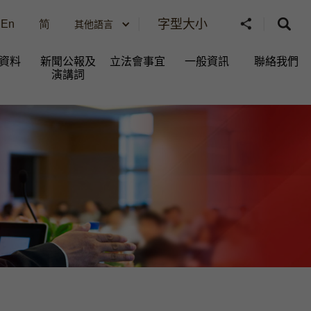
字型大小
En
简
其他語言
資料
新聞公報及
立法會事宜
一般資訊​
聯絡我們
演講詞