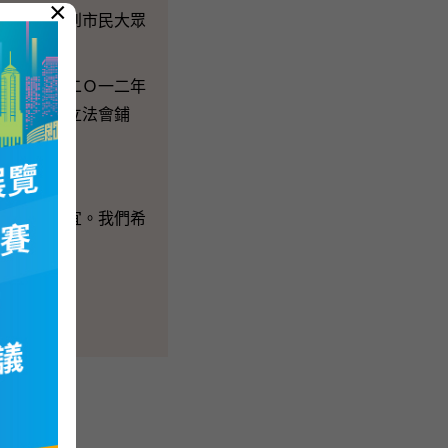
×
定》是受到市民大眾
《決定》。
就如何使二Ｏ一二年
二Ｏ年普選立法會鋪
開討論。
理有關事宜。我們希