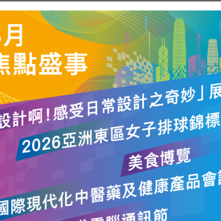
》是合憲的，並且符合《基本法》。正如民意調查顯示，《決
在一月份進行的民意調查顯示，超過七成市民接受人大常委會的
基本法》達至普選。現在普選時間表已訂定，特區政府會努力
民主化，在社會凝聚共識，為在二Ｏ一七年普選行政長官及二Ｏ
員會之下成立政制發展專題小組，為二Ｏ一二年的選舉辦法展
普選是我們的內部事務。特區政府及中央會按照《基本法》處
繼續尊重這個原則。
（星期四）