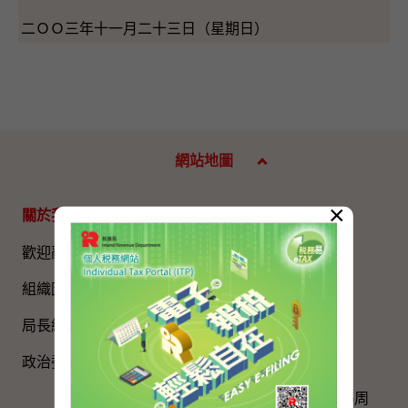
二ＯＯ三年十一月二十三日（星期日）
網站地圖
×
關於我們
專題資料
歡迎辭
國家五年規劃
組織圖​
國家憲法日
局長網誌
《基本法》
政治委任官員的申報
國旗、國徽、國歌
慶祝中國共產黨成立105周