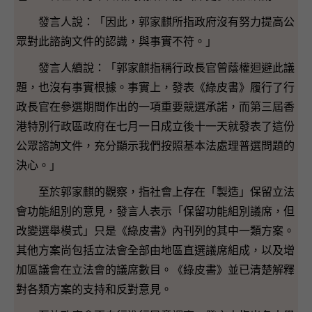
發言人說：「因此，郭家麒所指政府沒有努力提高公
眾對此諮詢文件的認識，與事實不符。」
發言人續說：「郭家麒指稱行政長官曾蔭權迴避此議
題，也沒有事實根據。事實上，發表《綠皮書》履行了行
政長官在參選期間作出的一項重要競選承諾，而第三屆香
港特別行政區政府在七月一日成立後十一天就發表了這份
公眾諮詢文件，充分顯示我們按照基本法處理普選問題的
決心。」
至於郭家麒的觀察，指社會上存在「製造」保留立法
會功能組別的意見，發言人表示「保留功能組別議席，但
改變選舉模式」只是《綠皮書》內刊列的其中一類方案。
其他方案尚包括立法會全部由地區直選議席組成，以及增
加區議會在立法會的議席數目。《綠皮書》並已清楚解釋
對各類方案的支持和反對意見。