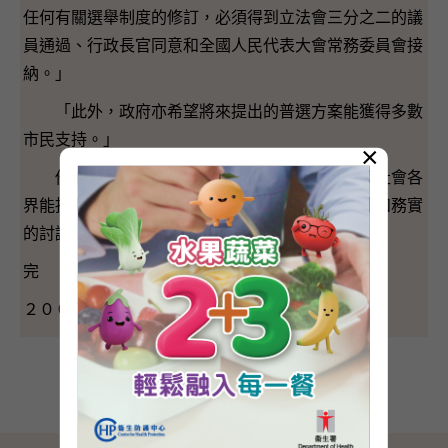
任何有關選舉制度的修訂，必須得到立法會三分之二的議
員通過、行政長官同意和全國人民代表大會常務委員會接
納。」
「此外，政府亦希望將來提出的普選方案能獲得多數
市民支持。」
×
他補充說：「因此，不同黨派、不同界別以及社會各
界能抱開放和包容的態度十分重要。只有透過理性和務實
的討論，社會才能就政制發展達成共識。」
完
２００７年９月１６日（星期日）