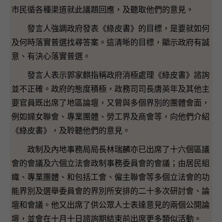
市民循各種渠道就此議題回應，及聽取他們的意見。
發言人強調政府發表《綠皮書》的目標，是要就如何
及何時落實普選找尋答案。這清晰的目標，顯示政府有誠
意、有決心落實普選。
發言人表示郭家麒指稱政府消極處理《綠皮書》諮詢
並不正確。政府的態度積極，政務司司長唐英年及其他主
要官員既出席了地區論壇，又曾與多個界別的團體會面，
例如婦女聯會、專業團體、勞工界及商會等，向他們介紹
《綠皮書》，及聆聽他們的意見。
政制及內地事務局局長林瑞麟亦已出席了十六個區議
會的會議及六個立法會政制事務委員會的會議；由居民組
織、專業團體、和包括工會、僱主聯會等多個立法會的功
能界別及選舉委員會的界別所安排的二十多次研討會、論
壇和會議。他又出席了供公眾人士表達意見的兩個公開論
壇，並會在十月十日諮詢期結束前出席更多類似活動。