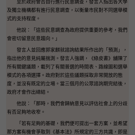
至於政府會否自行進行民意調查，發言人指出各大學
及獨立機構都有進行民意調查，以衡量市民對不同選舉模
式的支持程度。
他說：「這些民意調查為政府提供重要的參考，我們
會密切留意民意趨向。」
發言人並回應郭家麒就諮詢結果所作出的「預測」，
指出他的意見純屬揣測。發言人強調，《綠皮書》舖陳了
所有關鍵議題，載列了有關普選的時間表、路線圖和選舉
模式的各項選擇。政府對於這些議題採取非常開放的態
度，並沒有既定的立場。當三個月的公眾諮詢期完結後，
政府才會作出總結。
他說：「那時，我們會歸納意見以評估社會上的分歧
有否足夠地收窄。
「若有足夠的基礎，我們便可提出一套方案，並希望
那方案有機會爭取到《基本法》所規定的三方共識，即是