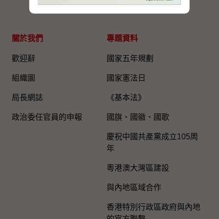
網站地圖
關於我們
專題資料
歡迎辭
國家五年規劃
組織圖​
國家憲法日
局長網誌
《基本法》
政治委任官員的申報
國旗、國徽、國歌
慶祝中國共產黨成立105周
年
粵港澳大灣區建設
與內地區域合作
香港特別行政區政府與內地
的官方聯繫