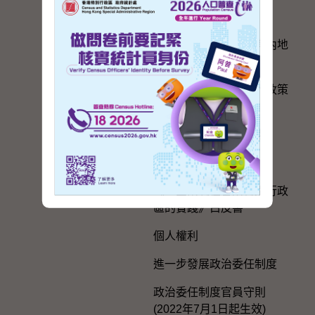
與內地區域合作
香港特別行政區政府與內地
的官方聯繫
便利港人在內地發展的政策
措施
在內地及台灣的辦事處
選舉事務
《一國兩制在香港特別行政
區的實踐》白皮書
個人權利
進一步發展政治委任制度
政治委任制度官員守則
(2022年7月1日起生效)