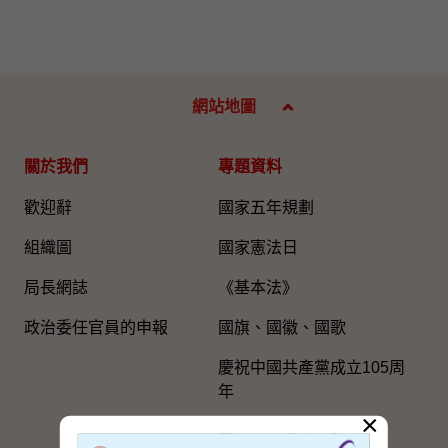
網站地圖
關於我們
專題資料
歡迎辭
國家五年規劃
組織圖​
國家憲法日
局長網誌
《基本法》
政治委任官員的申報
國旗、國徽、國歌
慶祝中國共產黨成立105周
年
×
粵港澳大灣區建設