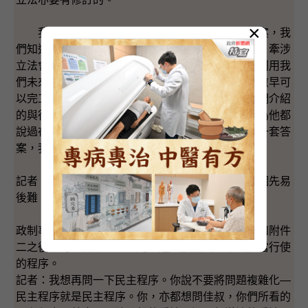
×
我們在二ＯＯ五年，用了大約兩年來推一套方案，我
們知道今次我們要處理普選的議題是牽涉行政長官、牽涉
立法會的普選，是比較複雜。所以我們很希望充分利用我
們未來這五年任期，我們盡早開展這項工作，當然愈早可
以完工愈好，但這整個過程是互動的。我今日為你們介紹
的與行政長官在參選期間所講的言論是脗合的，因為他都
說過在第三任在位期間為香港處理這個問題，尋找一套答
案，我今日只是說得比較仔細些。
記者：我想補充，是否．．．．應該是行政長官那個先易
後難。是否先修改附件一、附件二才做本地立法呢？
政制事務局局長：其實我們是一定要修訂了附件一和附件
二之後才可以做本地立法的，這是按照《基本法》當行使
的程序。
記者：我想再問一下民主程序。你說不要將問題複雜化—
民主程序就是民主程序。你，亦都想問佳叔，你們所看的