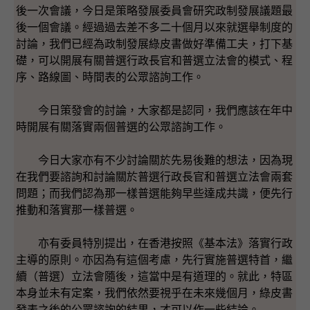
後一次會議，今日是策略發展委員會研究政制發展議題最
後一個會議。經過過去差不多二十個月以來就選舉制度的
討論，我們已經為政制發展綠皮書做好準備工夫，打下基
礎，可以開展有關普選行政長官和普選立法會的模式、程
序、路線圖、時間表的公眾諮詢工作。
今日策發會的討論，大家都是認同，我們應該在年中
時開展有關落實兩個普選的公眾諮詢工作。
今日大家亦有不少討論關於先易後難的想法，因為現
在我們要諮詢和討論關於普選行政長官和普選立法會兩套
問題；而我們認為那一樣普選能夠早些達成共識，便先行
推動和落實那一樣普選。
亦有委員特別提出，在香港按照《基本法》落實行政
主導的原則。亦因為有這個考慮，先行實施普選特首，繼
續（普選）立法會隨後，這當中是有道理的。就此，特區
本身並未有定案，我們依然要視乎在未來幾個月，綠皮書
發表之後的公眾諮詢的結果，才可以作一些結論。