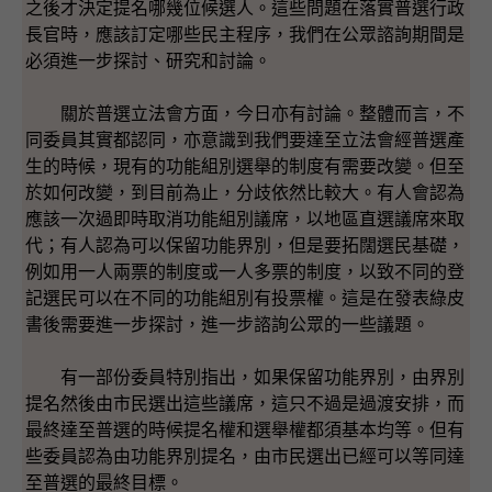
之後才決定提名哪幾位候選人。這些問題在落實普選行政
長官時，應該訂定哪些民主程序，我們在公眾諮詢期間是
必須進一步探討、研究和討論。
關於普選立法會方面，今日亦有討論。整體而言，不
同委員其實都認同，亦意識到我們要達至立法會經普選產
生的時候，現有的功能組別選舉的制度有需要改變。但至
於如何改變，到目前為止，分歧依然比較大。有人會認為
應該一次過即時取消功能組別議席，以地區直選議席來取
代；有人認為可以保留功能界別，但是要拓闊選民基礎，
例如用一人兩票的制度或一人多票的制度，以致不同的登
記選民可以在不同的功能組別有投票權。這是在發表綠皮
書後需要進一步探討，進一步諮詢公眾的一些議題。
有一部份委員特別指出，如果保留功能界別，由界別
提名然後由市民選出這些議席，這只不過是過渡安排，而
最終達至普選的時候提名權和選舉權都須基本均等。但有
些委員認為由功能界別提名，由市民選出已經可以等同達
至普選的最終目標。