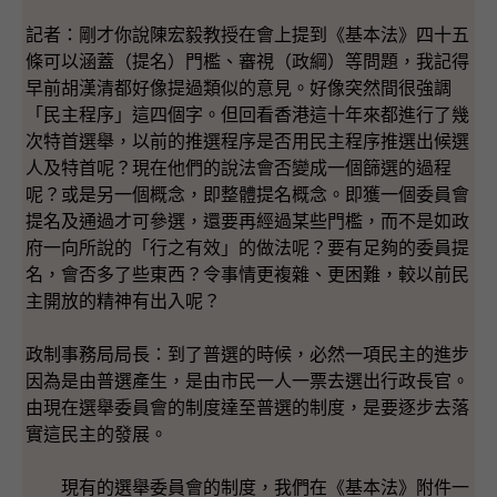
記者：剛才你說陳宏毅教授在會上提到《基本法》四十五
條可以涵蓋（提名）門檻、審視（政綱）等問題，我記得
早前胡漢清都好像提過類似的意見。好像突然間很強調
「民主程序」這四個字。但回看香港這十年來都進行了幾
次特首選舉，以前的推選程序是否用民主程序推選出候選
人及特首呢？現在他們的說法會否變成一個篩選的過程
呢？或是另一個概念，即整體提名概念。即獲一個委員會
提名及通過才可參選，還要再經過某些門檻，而不是如政
府一向所說的「行之有效」的做法呢？要有足夠的委員提
名，會否多了些東西？令事情更複雜、更困難，較以前民
主開放的精神有出入呢？
政制事務局局長：到了普選的時候，必然一項民主的進步
因為是由普選產生，是由市民一人一票去選出行政長官。
由現在選舉委員會的制度達至普選的制度，是要逐步去落
實這民主的發展。
現有的選舉委員會的制度，我們在《基本法》附件一