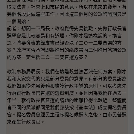
取立法會、社會上和市民的意見。所以在未來的幾年，有
幾個階段要做這些工作，因此這三個月的公眾諮詢期只是
一個開始。
記者：想問一下局長，政府覺得先易後難、先做行政長官
選舉會是比較容易和有道理，你剛才是這樣說的。換言
之，將要發表的綠皮書已經否決了二Ｏ一二雙普選的方
案？政府可否承諾即將推出的綠皮書內三個推出諮詢公眾
的方案一定包括二Ｏ一二雙普選方案？
政制事務局局長：我們在這階段並無否決任何方案，剛才
我和大家交代的只是部分委員的意見。有部分的委員認為
我們如果從先易後難和維護行政主導的原則，可以考慮先
行落實行政長官普選的選舉制度，並且因為我們在過去一
年半，就行政長官普選的議題的距離拉得比較近，整體而
言不同的黨派都同意我們應該按《基本法》成立提名委員
會。提名委員會經民主程序提名候選人之後，由市民普選
來產生行政長官。