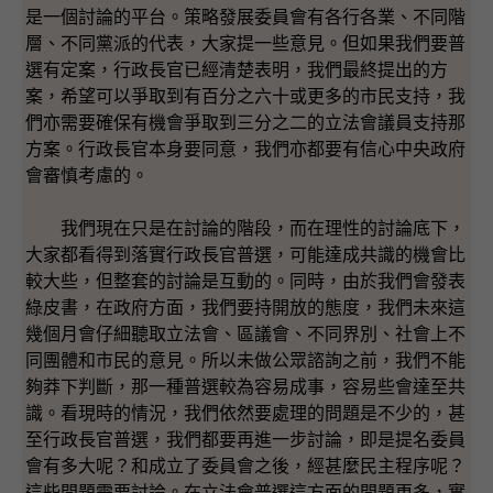
是一個討論的平台。策略發展委員會有各行各業、不同階
層、不同黨派的代表，大家提一些意見。但如果我們要普
選有定案，行政長官已經清楚表明，我們最終提出的方
案，希望可以爭取到有百分之六十或更多的市民支持，我
們亦需要確保有機會爭取到三分之二的立法會議員支持那
方案。行政長官本身要同意，我們亦都要有信心中央政府
會審慎考慮的。
我們現在只是在討論的階段，而在理性的討論底下，
大家都看得到落實行政長官普選，可能達成共識的機會比
較大些，但整套的討論是互動的。同時，由於我們會發表
綠皮書，在政府方面，我們要持開放的態度，我們未來這
幾個月會仔細聽取立法會、區議會、不同界別、社會上不
同團體和市民的意見。所以未做公眾諮詢之前，我們不能
夠莽下判斷，那一種普選較為容易成事，容易些會達至共
識。看現時的情況，我們依然要處理的問題是不少的，甚
至行政長官普選，我們都要再進一步討論，即是提名委員
會有多大呢？和成立了委員會之後，經甚麼民主程序呢？
這些問題需要討論。在立法會普選這方面的問題更多，實