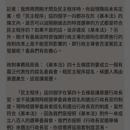
記者：我想再問剛才問及民主程序時，你說現階段未有定
案，但「民主程序」這四個字一向都存在於《基本法》的
條文內，是否可以說剛剛過去的特首選舉的方式都是符合
民主程序的？如果不是的話，豈非違反《基本法》？另
外，剛才有委員說特首強調行政主導的原則在即將進行的
政制改革上是不能受到影響的，那行政主導會否凌駕民主
發展呢？委員們有些擔心。
政制事務局局長：《基本法》四十五條提到要成立一個有
廣泛代表性的提名委員會，經民主程序提名，候選人再由
普選產生，這是講普選。
「民主程序」這四個字在第四十五條是講普選行政長
官，並不是講現時經選舉委員會提名和選出行政長官的制
度。現時經選舉委員會提名和選出行政長官的制度，當然
符合《基本法》，因為我們是按照《基本法》附件一來成
立八百人的選舉委員會，我們亦按照《行政長官選舉條
例》來選出行政長官，你毋需將這兩套制度混淆。