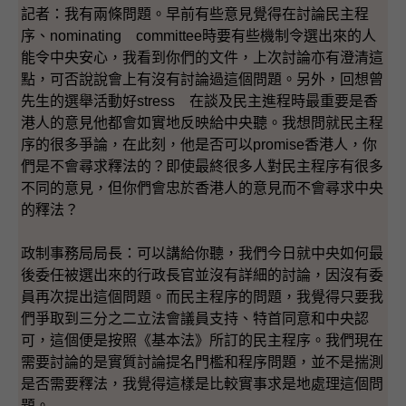
記者：我有兩條問題。早前有些意見覺得在討論民主程
序、nominating committee時要有些機制令選出來的人
能令中央安心，我看到你們的文件，上次討論亦有澄清這
點，可否說說會上有沒有討論過這個問題。另外，回想曾
先生的選舉活動好stress 在談及民主進程時最重要是香
港人的意見他都會如實地反映給中央聽。我想問就民主程
序的很多爭論，在此刻，他是否可以promise香港人，你
們是不會尋求釋法的？即使最終很多人對民主程序有很多
不同的意見，但你們會忠於香港人的意見而不會尋求中央
的釋法？
政制事務局局長：可以講給你聽，我們今日就中央如何最
後委任被選出來的行政長官並沒有詳細的討論，因沒有委
員再次提出這個問題。而民主程序的問題，我覺得只要我
們爭取到三分之二立法會議員支持、特首同意和中央認
可，這個便是按照《基本法》所訂的民主程序。我們現在
需要討論的是實質討論提名門檻和程序問題，並不是揣測
是否需要釋法，我覺得這樣是比較實事求是地處理這個問
題。