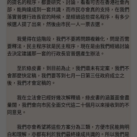
的提名的程序，都要研究、討論，看看可否在香港社會內
部，能夠達成到一套共識，而市民亦會真的支持，在我們
落實普選行政長官的時候，是經過這些提名程序，有多少
候選人提了出來，然後由市民一人一票去選。
我覺得在這階段，我們不要將問題複雜化，問是否需
要釋法，民主程序就是民主程序，現在是由我們經過討論
去決定建議那一套的行政長官普選產生辦法。
至於綠皮書，到目前為止，我們還未有定案，我們不
會那麼快定稿，我們要等到七月一日第三任政府成立之
後，我們才會定稿的。
我在立法會已經好幾次解釋過，綠皮書的涵蓋面會盡
量闊，我們會向市民全面交代這二十個月以來接收到的不
同意見。
我們亦會希望將這些方案分為三類，方便市民能夠明
白和理解，亦都有利於我們最終達成共識的。所以我們是