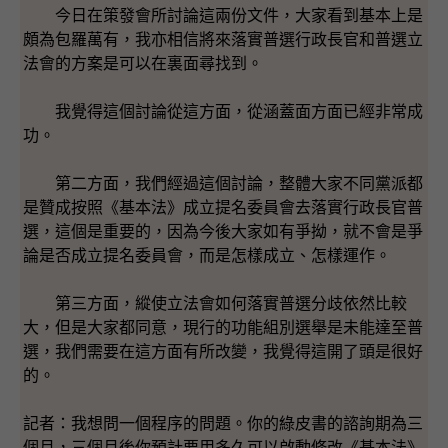
今日在策發會所討論這兩份文件，大家看到基本上是
頗為包羅萬有，我亦相信將來落實普選行政長官和普選立
法會的方案是可以在裏面尋找到。
我覺得這個討論從這方面，從涵蓋面方面已經非常成
功。
第二方面，我們經過這個討論，整體大家不同黨派都
是贊成按照《基本法》成立提名委員會去落實行政長官普
選，這個是重要的，因為今後大家如有爭拗，就不會是爭
論是否成立提名委員會，而是怎樣成立、怎樣運作。
第三方面，縱使立法會如何落實普選分歧依然比較
大，但是大家都同意，現行的功能組別選舉是未能達至普
選，我們需要在這方面有所改變，我覺得這開了頭是很好
的。
記者：我想問一個程序的問題。你的綠皮書的諮詢期為三
個月，三個月後你預計要用多久可以啟動修改《基本法》