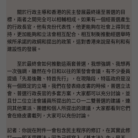
關於行政主導和香港的民主發展最終達至普選的目
標，兩者之間完全可以相輔相成。如果有一個經普選產生
的行政長官，他有充份代表性，他更能夠在社會上得到支
持，更加能夠和立法會相互配合、相互制衡推動經選舉時
候所承諾的政綱和提出的政策，這對香港來說是有利和有
建設性的發展。
至於最終會如何推動這兩套普選，我想強調、我想再
一次強調，雖然在今日和以往的策發會會議，有不少委員
提過「先易後難、特首先行」，在現階段，特區政府是沒
有一個既定的立場，我們在發表綠皮書的時候，普選立法
會、普選行政長官的多套方案，大家都可以充分討論，並
且廿二位立法會議員所提出的二Ｏ一二雙普選的建議，連
同其他黨派、團體和個人所提出的建議，大家都看到它們
會在綠皮書載列，大家可以充份討論。
記者：你說在附件一會包含民主程序的修訂，在其實此修
訂一一即不用釋法，因為己經寫入《基本法》內，是不