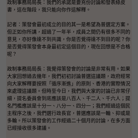
政制事務局局長：我們的承諾是要充份討論和發表綠皮
書，這在階段，我只能向你作這解釋。
記者：策發會最初成立的目的其一是希望為普選定方案。
但正如你所講，超過了一年半，成員之間仍有很多不同的
意見，亦好像達不到共識，你是否覺得達不到目的呢？你
是否覺得策發會本身最初定這個目的，現在回想是不合格
呢？
政制事務局局長：我覺得策發會的討論是非常有用。如果
大家回想過去幾年，我們初初討論普選這議題，政府經常
向大家解釋要按照「循序漸進」的原則、香港的實際情況
來處理這議題。但時至今日，我們與大家的討論已非常仔
細，提名委員會到底應該是八百人、千二人、千六人；提
名門檻應該是十分一、八分一、四分一；我們經過這個民
主程序之後，我們選行政長官，普選應該是一輪、抑或是
多輪。所以策發會的工作經過二十個月的討論，在多方面
已經接收很多建議。