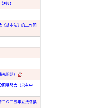
／短片）
及《基本法》的工作開
補充問題）
設開場發言（只有中
會二Ｏ二五年立法會換