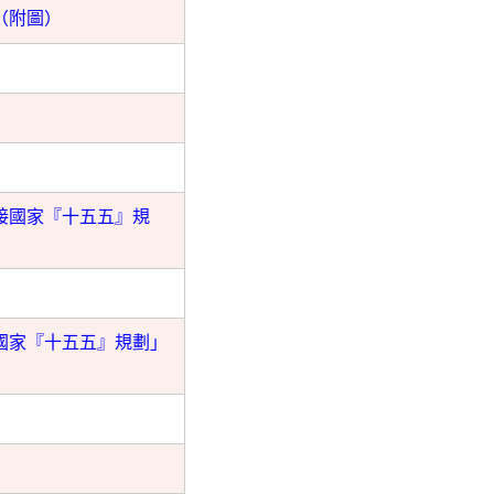
（附圖）
接國家『十五五』規
國家『十五五』規劃」