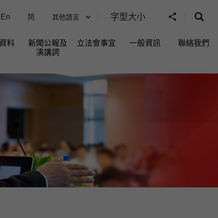
字型大小
En
简
其他語言
資料
新聞公報及
立法會事宜
一般資訊​
聯絡我們
演講詞