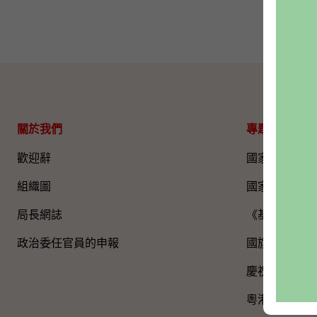
關於我們
專題資料
歡迎辭
國家五年規劃
組織圖​
國家憲法日
局長網誌
《基本法》
政治委任官員的申報
國旗、國徽、
慶祝中國共產
粵港澳大灣區