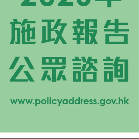
網站地圖
新聞公報及演講詞
新聞公報
演講詞
活動
國歌
黨成立105周年
建設