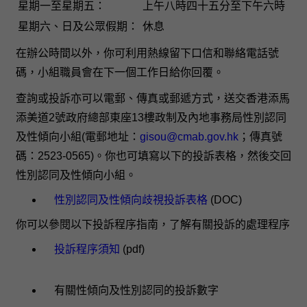
星期一至星期五：
上午八時四十五分至下午六時
星期六、日及公眾假期：
休息
在辦公時間以外，你可利用熱線留下口信和聯絡電話號
碼，小組職員會在下一個工作日給你回覆。
查詢或投訴亦可以電郵、傳真或郵遞方式，送交香港添馬
添美道2號政府總部東座13樓政制及內地事務局性別認同
及性傾向小組(電郵地址：
gisou@cmab.gov.hk
；傳真號
碼：2523-0565)。你也可填寫以下的投訴表格，然後交回
性別認同及性傾向小組。
性別認同及性傾向歧視投訴表格
(DOC)
你可以參閱以下投訴程序指南，了解有關投訴的處理程序
投訴程序須知
(pdf)
有關性傾向及性別認同的投訴數字