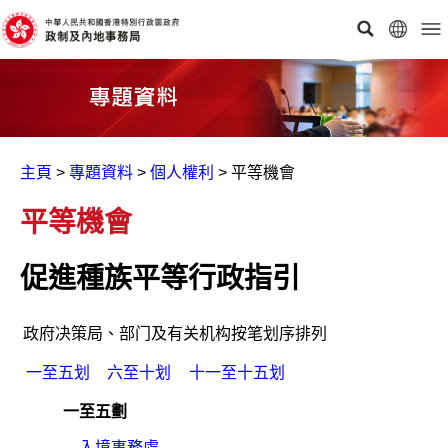
主頁
>
專題資料
>
個人權利
>
平等機會
平等機會
促進種族平等行政指引
政府决策局、部门及有关机构按笔划序排列
一至五划
六至十划
十一至十五划
一至五劃
入境事務處