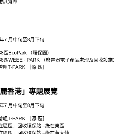
港展覽廊
6年7 月中旬至8月下旬
8區EcoPark （環保園）
38區WEEE · PARK （廢電器電子產品處理及回收設施）
咀T·PARK ［源·區］
麗香港」專題展覽
6年7 月中旬至8月下旬
咀T·PARK ［源·區］
在區區」回收環保站 –綠在東區
在區區」回收環保站 –綠在黃大仙