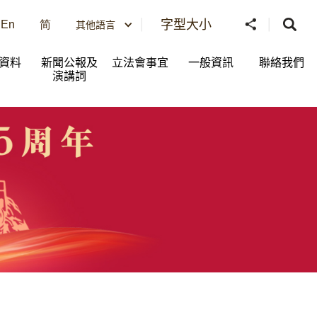
字型大小
En
简
其他語言
資料
新聞公報及
立法會事宜
一般資訊​
聯絡我們
演講詞