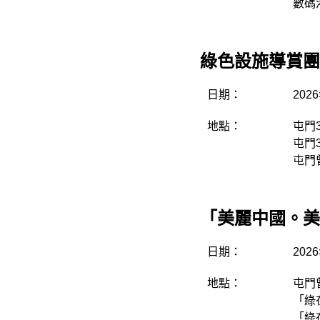
數碼
綠色設施導賞團
日期：
202
地點：
屯門3
屯門
屯門曾
「美麗中國。美
日期：
202
地點：
屯門曾
「綠
「綠