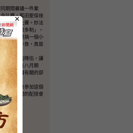
。
港同期間審議一件案
口令比賽。藍田聖保祿
×
一個廣播劇比賽。妙法
法規，「一校多制」，
裁的做法，是搞一個小
」是哪一種小食，真是
意資助不同的隊伍，讓
們也會安排在八月期
基本法》籌備有關的部
活動，以及來參加這個
動，同學之間的配搭會
多謝大家。