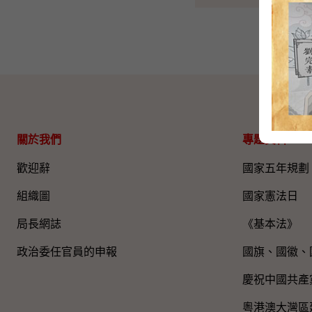
關於我們
專題資料
歡迎辭
國家五年規劃
組織圖​
國家憲法日
局長網誌
《基本法》
政治委任官員的申報
國旗、國徽、
慶祝中國共產
粵港澳大灣區