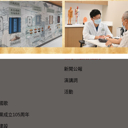
網站地圖
新聞公報及演講詞
新聞公報
演講詞
活動
國歌
黨成立105周年
建設