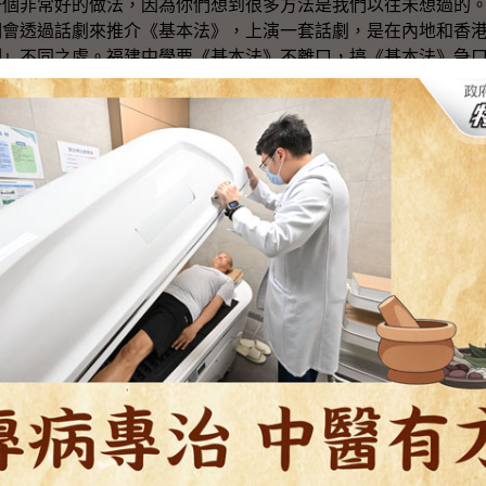
一個非常好的做法，因為你們想到很多方法是我們以往未想過的
們會透過話劇來推介《基本法》，上演一套話劇，是在內地和香
制」不同之處。福建中學要《基本法》不離口，搞《基本法》急
的《基本法》推廣，低年級的同學畫漫畫，而高年級的同學則做
個迷你的《基本法》推廣，每一班的同學為自己班制定一套規條
在學校內）「進一步發展」。最後一間麗澤中學就有一個別出心
》變成很多不同的小食。我不知道「港人治港」、「五十年不變
，我們有冠、亞、季軍，也有兩個優異獎。我們政制事務局很願
一個學年，可以在你們的學校真真正正舉辦你們構思的活動。我
訪問，走訪一下不同的部門，特別是一些跟《基本法》草擬、《
的地區遊歷一下，更加認識內地的風土人情。
這幾個月用了這麼多的心思意念，來做好今次《基本法》推廣的
生的時候，也很着重在學校參加不同的活動，我相信透過這些活
揮一下書本以外的意念。
我現在拭目以待，看看大家在這一小時有什麼表演跟大家分享。
日（星期二）