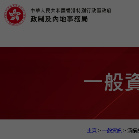
主頁
>
一般資訊​
>
演講詞