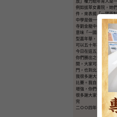
放」權力給年青人是
例如拔萃女書院，她
件，來表揚「一國兩
中學是做一個多樣式
寺劉金龍中學就有一
意味「一國兩制」（
型嘉年華，《基本法
可以五十年不變呢？
今日在這五支隊伍中
你們勝出之後，在下
間，大家可以去北京
門，也到北京和周邊
我很多謝大家在過去
比賽。我自己做中學
增強，你們也可以發
很多謝大家今日來，
完
二ＯＯ四年七月十三