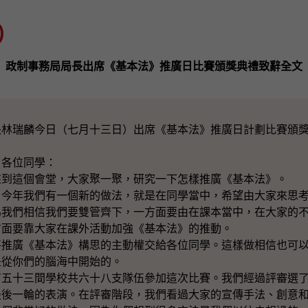
)
政制事務局局長出席《基本法》推廣日比賽頒獎典禮致辭全文
長林瑞麟今日（七月十三日）出席《基本法》推廣日計劃比賽頒
、各位同學：
來到這個會堂，大家聚一聚，研究一下怎樣推廣《基本法》。
，今年我們有一個新的做法，就是在同學當中，希望由大家來思
為我們相信我們要雙管齊下，一方面要由在課本當中，在大家的
方面要靠大家在課外活動加強《基本法》的推動。
將推廣《基本法》構思的主動權交給各位同學。這樣做相信也可
是從你們的腦海中開始的。
有五十三間學校共六十八支隊伍參加這次比賽。我們經過評審選
最後一輪的表演。在評審階段，我們看過大家的宣傳手法、創意