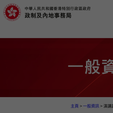
主頁
>
一般資訊​
>
演講詞