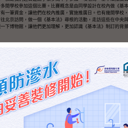
十多間學校參加這個比賽。比賽概念是由同學設計在校內做《基
會有一筆資金，讓他們在校內推廣，實施推廣日。也有幾間學校
前往北京訪問，做一個《基本法》尋根的活動，走訪這些在中央
觀一下博物館，讓他們更加理解，更加認識《基本法》制訂的背
的活動，我說政制發展的議題。
跟大家談及過四月六日人大常委會就《基本法》有關條文做了解
官向人大常委會提交關於二ＯＯ七年行政長官選舉和二ＯＯ八年
我們專責小組發表了第三號報告書，根據《基本法》的有關規定
個選舉產生辦法，有哪些方面可以修改。