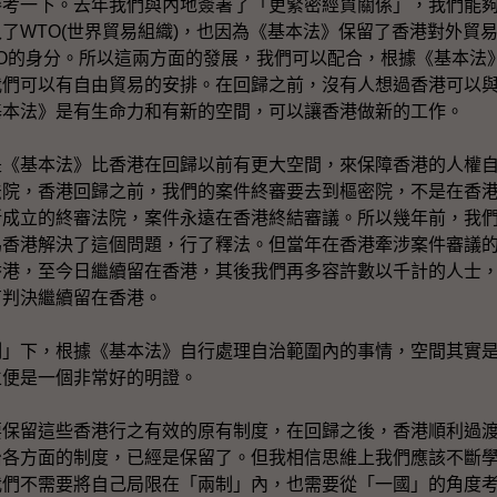
參考一下。去年我們與內地簽署了「更緊密經貿關係」，我們能
了WTO(世界貿易組織)，也因為《基本法》保留了香港對外貿
O的身分。所以這兩方面的發展，我們可以配合，根據《基本法
我們可以有自由貿易的安排。在回歸之前，沒有人想過香港可以
基本法》是有生命力和有新的空間，可以讓香港做新的工作。
是《基本法》比香港在回歸以前有更大空間，來保障香港的人權
法院，香港回歸之前，我們的案件終審要去到樞密院，不是在香
所成立的終審法院，案件永遠在香港終結審議。所以幾年前，我
為香港解決了這個問題，行了釋法。但當年在香港牽涉案件審議
香港，至今日繼續留在香港，其後我們再多容許數以千計的人士
有判決繼續留在香港。
制」下，根據《基本法》自行處理自治範圍內的事情，空間其實
立便是一個非常好的明證。
要保留這些香港行之有效的原有制度，在回歸之後，香港順利過
治各方面的制度，已經是保留了。但我相信思維上我們應該不斷
我們不需要將自己局限在「兩制」內，也需要從「一國」的角度