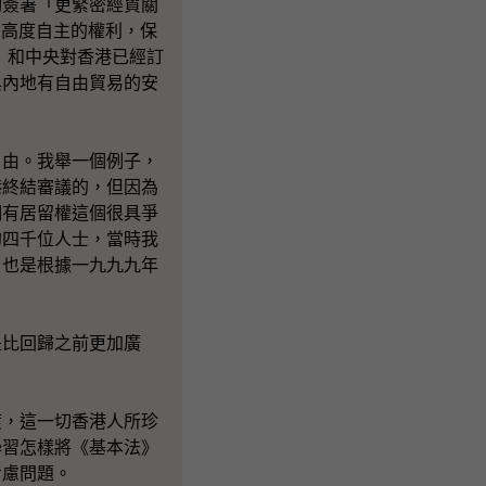
夠簽署「更緊密經貿關
易高度自主的權利，保
》和中央對香港已經訂
與內地有自由貿易的安
自由。我舉一個例子，
港終結審議的，但因為
們有居留權這個很具爭
的四千位人士，當時我
，也是根據一九九九年
是比回歸之前更加廣
渡，這一切香港人所珍
學習怎樣將《基本法》
考慮問題。