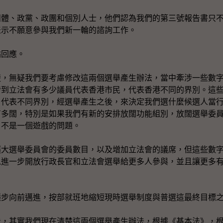
團體、政黨、政團和個別人士，他們認為我們的第三號報告書只
表示不願意參與我們新一輪的諮詢工作。
點回應。
楚，無疑我們要考慮修改這兩個選舉產生辦法，當中牽涉一些數
涉到立法會有多少議員代表香港市民，代表香港不同的界別。這
，代表不同界別，經選舉產生之後，來決定我們選什麼候選人當
有多闊，特別是如果我們有新的安排放闊功能組別，放闊選舉委
，不是一個遊戲的問題。
擴大選舉委員會的委員數目，以及增加立法會的議席，但這些數
以進一步開放行政長官和立法會選舉給更多人參與，並且讓更多
。
穩步向前邁進，按部就班地縮短現時選舉制度與普選這最終目標
看，其實我們現在清楚這兩個選舉產生辦法，根據《基本法》，