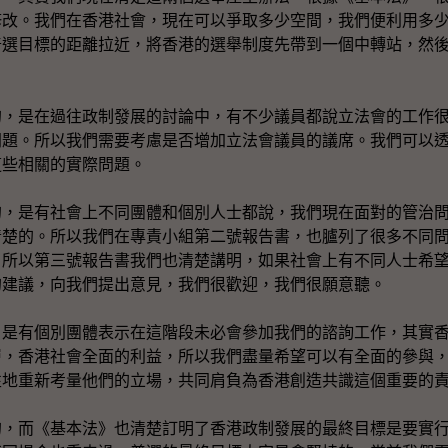
修改。我們在香港社會，現在可以爭取多少空間，我們便利用多
普選目標的距離拉近，將香港的選舉制度先帶到一個中轉站，然
的，是在過往政制發展的討論中，有不少議員都說立法會的工作
問題。所以我們需要考慮是否增加立法會議員的議席。我們可以
這些相關的實際問題。
的，是有社會上不同團體和個別人士都說，我們現在面對的管治
清楚的。所以我們在專責小組第二號報告書，也臚列了很多不同
。所以第三號報告書我們也清楚講明，如果社會上有不同人士希
的建議，向我們提出意見，我們很歡迎，我們很願意聽。
，是有個別團體表示在這階段未必會參加我們的諮詢工作，其實
層，香港社會全面的利益，所以我們盡量希望可以有全面的參與
性地重新考量他們的立場，共同肩負為香港創造共識這個重要的
的，而《基本法》也清楚訂明了香港政制發展的最終目標是要實