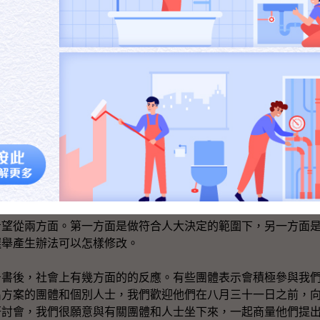
選舉委員會的人數、選舉委員會的組成、選舉委員會的選民範圍
可以考慮修改的地方包括立法會議席數目、功能界別的選民範圍
這方面其實是我們提過在《基本法》下，有百分之二十的議席是
我們增加立法會議席，我們相應要考慮是否也增加擁有外國居留
，盡量開列全面可以修改的空間，方便市民和社會各界不同的團
上共同討論。
程可以順利開啟，中央政策組代我們專責小組開始籌備，邀請香
四日舉辦的研討會。在六月期間，我們也計劃繼續舉辦其他同類
希望從兩方面。第一方面是做符合人大決定的範圍下，另一方面
選舉產生辦法可以怎樣修改。
告書後，社會上有幾方面的的反應。有些團體表示會積極參與我
出方案的團體和個別人士，我們歡迎他們在八月三十一日之前，
研討會，我們很願意與有關團體和人士坐下來，一起商量他們提