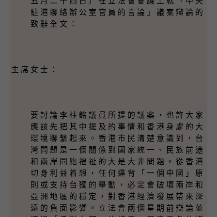
五 月 二 十 四 日 ） 在 立 法 會 會 議 上 就 「 中 央
駐 港 聯 絡 辦 公 室 官 員 的 言 論 」 議 案 辯 論 的
致 辭 全 文 ：
主 席 女 士 ：
要 討 論 李 柱 銘 議 員 所 提 的 議 案 ， 也 許 大 家
應 該 先 把 其 中 提 及 的 事 情 和 香 港 身 處 的 大
環 境 聯 繫 起 來 。 香 港 市 民 清 楚 意 識 到 ， 台
灣 問 題 是 一 個 關 係 到 國 家 統 一 、 民 族 前 途
和 兩 岸 同 胞 福 祉 的 大 是 大 非 問 題 。 從 香 港
切 身 利 益 着 想 ， 任 何 違 背 「 一 個 中 國 」 原
則 或 支 持 台 獨 的 舉 動 ， 必 定 會 破 壞 兩 岸 和
亞 洲 地 區 的 穩 定 ， 對 香 港 經 濟 發 展 帶 來 深
遠 的 負 面 影 響 。 立 法 會 兩 個 星 期 前 辯 論 並