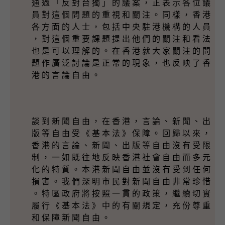
通 過 「 反 對 台 獨 」 的 議 案 ， 正 表 示 各 位 議
員 對 這 個 問 題 的 重 視 和 關 注 。 同 樣 ， 香 港
各 方 面 的 人 士 ， 包 括 中 央 駐 港 機 構 的 人 員
， 對 這 個 重 要 課 題 提 出 他 們 的 關 注 和 看 法
也 是 可 以 理 解 的 。 在 香 港 就 大 家 關 注 的 問
題 作 廣 泛 討 論 是 正 常 的 現 象 ， 也 反 映 了 香
港 的 言 論 自 由 。
談 到 新 聞 自 由 ， 在 香 港 ， 言 論 、 新 聞 、 出
版 等 自 由 受 《 基 本 法 》 保 障 。 回 歸 以 來 ，
香 港 的 言 論 、 新 聞 、 出 版 等 自 由 沒 有 受 限
制 ， 一 如 既 往 地 反 映 香 港 社 會 自 由 而 多 元
化 的 特 質 。 本 港 新 聞 自 由 並 沒 有 受 到 任 何
損 害 。 我 們 深 明 市 民 對 新 聞 自 由 非 常 珍 惜
。 特 區 政 府 將 按 照 一 貫 的 政 策 ， 繼 續 切 實
履 行 《 基 本 法 》 中 的 有 關 規 定 ， 充 份 尊 重
和 保 障 新 聞 自 由 。