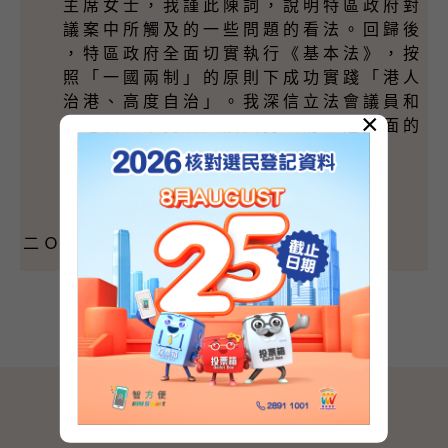
主 席 女 士 ， 我 謹 此 陳 詞 ， 說 明 特 區 政 府 對
議 案 中 所 觸 及 的 一 些 問 題 的 看 法 。 回 歸 後
， 特 區 政 府 全 面 切 實 執 行 《 基 本 法 》 ， 按
照 「 一 國 兩 制 」 的 原 則 下 成 功 實 踐 「 港 人
治 港 、 高 度 自 治 」 。 我 深 信 立 法 會 議 員 和
×
香 港 廣 大 市 民 會 繼 續 支 持 政 府 在 這 方 面 的
努 力 。
二 Ｏ Ｏ Ｏ 年 五 月 二 十 四 日 （ 星 期 三 ）
網站地圖