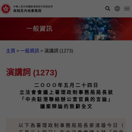
主頁
>
一般資訊​
>
演講詞 (1273)
演講詞 (1273)
二 Ｏ Ｏ Ｏ 年 五 月 二 十 四 日
立 法 會 會 議 上 署 理 政 制 事 務 局 局 長 就
「 中 央 駐 港 聯 絡 辦 公 室 官 員 的 言 論 」
議 案 辯 論 的 致 辭 全 文
以 下 為 署 理 政 制 事 務 局 局 長 麥 清 雄 今 日 （