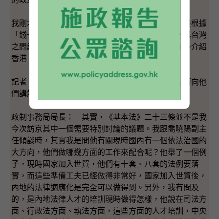
我剛才跟大家說的工作方向是特區政府自己定的，是根據
「錢七條」處理對台事務，一方面要做好香港本身與台灣
之間經貿文化往來，另一方面只要我們有機會，會多介紹
香港「一國兩制」的成功落實。
記者： 關於二十三條，你會見人大法工委時，有否向他
們講解諮詢情況？
政制事務局局長： 其實，《基本法》二十三條並不是我
今次訪京其中一個需要特別討論的議題。我跟喬曉陽副主
任傾談時，其實我是問他有關現時國內有一個依法治國的
大方向，他們做哪幾方面的工作來配合呢？他舉了一個例
子，現時國家加入世貿，他們有十套、八套的法例要落
實，而這些準備工夫已經做得非常好，國家加入世貿後，
內地的法律適應化是完全可以做得到。另外，我有問及
的，是內地法律人才的培訓現時做得怎樣，他說在司法方
面、行政法方面、執法方面，這些方面的人才培訓，中央