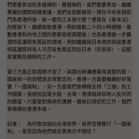
們需要參加的多邊條約、雙邊條約，我們需要參加、繼續
掌握的國際組織會議，我們全部都做到。現在中央各個部
門為香港所做、新一套的工夫是什麼？便是在《基本法》
的框架下，繼續幫助香港，例如推動二十四小時通關、推
動香港和內地之間的更緊密經貿關係；也為香港進一步擴
濶特區護照免簽証的領域，例如繼續與日本政府商談香港
特區護照持有人可否有免簽証到訪日本（的安排），這都
是實務及積極的工作。
第三方面正如我剛才說了，與國台辦溝通看得清楚的是，
國家統一的目標是非常堅定的。香港一方面要繼續好好落
實「一國兩制」，另一方面我們會積極支持「三通」的工
作開展。我相信這是大陸、台灣、港澳兩岸四地人民共同
的願望。只要是對兩岸的溝通、關係拉得近的工作，我們
會極積在香港多做。
記者： 為何會加強向台灣政界、商界宣傳實行「一國兩
制」，是否因為他們過去曾表示不相信？