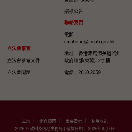
招標公告
聯絡我們
電郵：
cmabenq@cmab.gov.hk​
立法會事宜
地址：香港添馬添美道2號
立法會參考文件
政府總部(東翼)12字樓
立法會問題
電話：2810 2059
主頁
網頁指南
重要告示
私隱政策
2026 © 政制及內地事務局 | 覆檢日期： 2026年8月7日