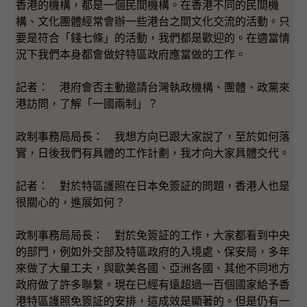
香港的機構，都是一個民間機構。在香港不同的民間機
構、文化團體經常會辦一些港台之間文化交流的活動。只
要是符合「錢七條」的活動，我們都是歡迎的。在適當情
況下我們本身都會做好特區政府應當做的工作。
記者： 港府會否主動邀請台灣執政機構、團體、政黨來
港訪問，了解「一國兩制」？
政制事務局局長： 我想方向已跟大家說了，至於如何落
實，日後我們有具體的工作計劃，我才向大家具體交代。
記者： 對於特區護照在日本免簽証的問題，香港人也是
很關心的，進展如何？
政制事務局局長： 對於免簽証的工作，大家都看到中央
的部門，例如外交部及特區政府的入境處、保安局，多年
來做了大量工夫，與歐美各國、亞洲各國、其他不同地方
政府做了許多聯繫。現在已經有遠超過一百個國家給予香
港特區護照免簽証的安排，這成效是顯著的。但是仍有一