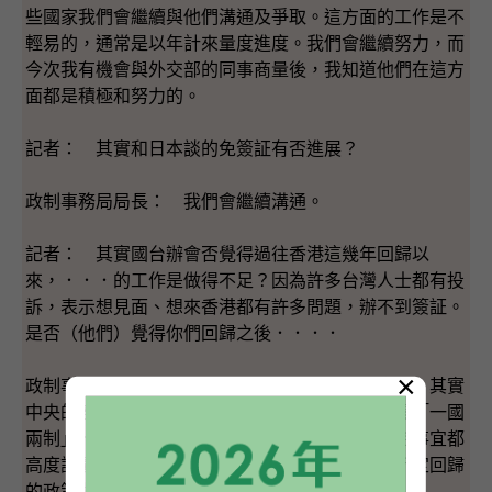
些國家我們會繼續與他們溝通及爭取。這方面的工作是不
輕易的，通常是以年計來量度進度。我們會繼續努力，而
今次我有機會與外交部的同事商量後，我知道他們在這方
面都是積極和努力的。
記者： 其實和日本談的免簽証有否進展？
政制事務局局長： 我們會繼續溝通。
記者： 其實國台辦會否覺得過往香港這幾年回歸以
來，．．．的工作是做得不足？因為許多台灣人士都有投
訴，表示想見面、想來香港都有許多問題，辦不到簽証。
是否（他們）覺得你們回歸之後．．．．
×
政制事務局局長： 完全沒有這方面的想法或意見。其實
中央的部門對香港在回歸以後按照《基本法》落實「一國
兩制」、處理香港內部事務、對外關係，處理對台事宜都
高度評價，也認為我們完全按照得到中央為香港所定回歸
的政策辦事。