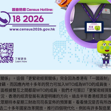
二十年經過社會各界、香港政界配合國家努力不懈，才可以為香
「港人治港」、「高度自治」可以成功落實，這些成果「得來不
麼呢？最珍惜的是香港是一個自由、法治的社會，大家可以自由
動到的進步。這些制度因為我們有《基本法》，有《一國兩制》
人治港」、「高度自治」、「一國兩制」去解決歷史遺留下來的
也盡了一分力。
易」的成果，近期我們看到一些新的表達方法，過去大半年大家
貿關係」。這個「更緊密經貿關係」完全因為香港有「一國兩制
會籍，而因應內地十多年的努力可加入WTO成為WTO的成員後
面根據雙互之間都是WTO的成員，我們才可簽訂「更緊密經貿
市況、香港的經濟發展有清楚明確的方向。過去半年香港經濟反
大眾期待本星期三財政司司長宣佈的預算案，看看情況是否有所
過去二十多年國家改革開放，推行四個現代化，例如有許多製造