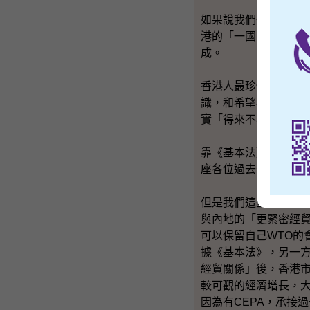
如果說我們過去十多
港的「一國兩制」、
成。
香港人最珍惜的是什
識，和希望為香港推
實「得來不易」。
靠《基本法》、「港
座各位過去十多廿年
但是我們這些「得來不
與內地的「更緊密經
可以保留自己WTO的
據《基本法》，另一方
經貿關係」後，香港
較可觀的經濟增長，
因為有CEPA，承接