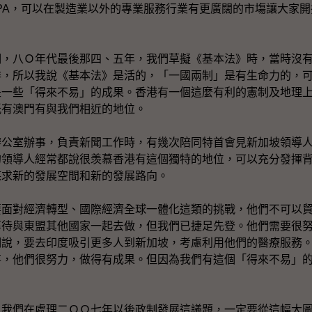
PA，可以在製造業以外的專業服務行業有更廣闊的市塲讓大家
明，八Ｏ年代最後那四、五年，我們草擬《基本法》時，當時沒
排，所以我說《基本法》是活的，「一國兩制」是有生命力的，
是一些「得來不易」的成果。香港有一個這麼有利的憲制及地理
祇有澳門有與我們相近的地位。
辦公室辦事，負責新聞工作時，有幾次陪同特首會見新加坡領導
的領導人經常都說很羡慕香港有這個獨特的地位，可以充分發揮
謀求新的發展空間和新的發展路向。
要面對經濟轉型、國際經濟全球一體化這類的挑戰，他們不可以
等待與東盟其他國家一起去做，但我們已捷足先登。他們需要很
們說，要去印度吸引更多人到新加坡，考慮利用他們的醫療服務
事，他們很努力，做得有成果。但因為我們有這個「得來不易」
，我們在處理二ＯＯ七年以後政制發展這議題，一定要從這幅大