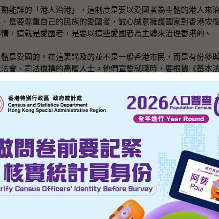
耳熟能詳的「港人治港」，這制度是要以愛國者為主體的港人來
準，是要尊重自己的民族的愛國者，誠心誠意擁護國家對香港恢
事情，這就是愛國者，是要以這些愛國者為主體來治理香港的。
整體是愛國的。在這裏講及的並不是一般香港市民，而是有份參
立法會、司法機構的高層人士。他們宣誓就職時，要根據《基本
區《基本法》，和效忠中華人民共和國香港特別行政區。
個原則和重要考慮，其實在八Ｏ年代開始談香港長遠的未來，制
長遠方針政策已經訂定，一直以來沒有改變，也不會改變，因為
方針政策，這是國策，是不會改變的。
原則考慮後，我有兩方面要與大家深入探討一下。第一方面是「
呢？在座各位在香港各行各業努力工作幾十年，什麼日子也經歷
，你們見過；定了聯合聲明後，我們開始實施的十多年，大家也
，大家也見証了。