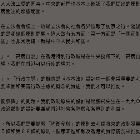
、人大法工委的同事。中央的部門也基本上確認了我們提出的原
高度關注的那些範圍。
也在立法會會議上，透過立法會向社會各界匯報了訪京之行。隨
乎的是哪幾個原則問題。這大致有五方面：第一方面是「一國兩
一國」也非常明確，就是中華人民共和國。
治」。「高度自治」在香港特別行政區是在中央授權下的「高度
授權下我們在香港可以行使的權力。
導」。「行政主導」的概念是《基本法》設計中一個非常重要的
須要鞏固和完善行政主導的概念的實施，我們才可以推動。
均衡參與」的問題。我們政制原先的設計是姬鵬飛先生在一九九
楚政治體制的設計要兼顧香港社會各階層和各界別的利益。
分，所以我們需要抓緊「均衡參與」的原則去考慮將來的政制發
４５條和第６８條的原則，循序漸進和顧及香港的實際情況來推