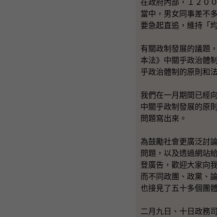
在政府內部，１２０
當中，男女同事差不
要急起直追，維持「
有關政制發展的議題
本法》中關乎政治體
乎政治體制的原則和
我們在一月期間已經
中關乎政制發展的原
問題寫出來。
為鼓勵社會更廣泛討
問題，以及透過網站
登廣告，歡迎大家向
而不同政團、政黨、
也接見了五十多個團
二月九日、十日政務