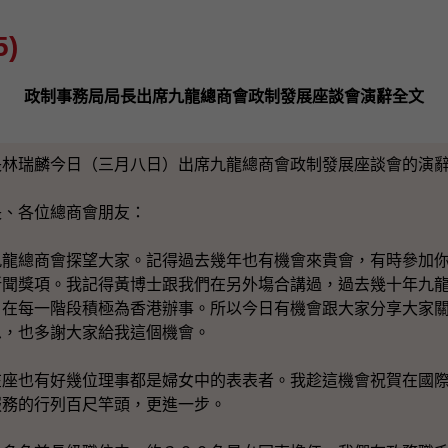
)
政制事務局局長出席九龍總商會政制發展座談會演辭全文
長林瑞麟今日（三月八日）出席九龍總商會政制發展座談會的演
長、各位總商會朋友：
九龍總商會探望大家。記得過去幾年也有機會來貴會，有時參加
新聞獎項。我記得黃博士跟我們在另外塲合講過，過去幾十年九
，在每一階段積極為香港辦事。所以今日有機會跟大家分享大家
思，也多謝大家給我這個機會。
在座也有好幾位理事都是婦女中的表表者。我趁這機會祝賀在國
服務的行列百尺竿頭，更進一步。