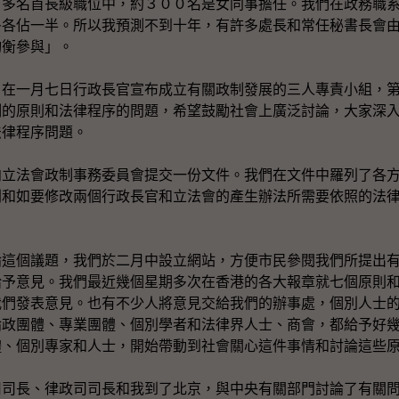
０多名首長級職位中，約３００名是女同事擔任。我們在政務職
多各佔一半。所以我預測不到十年，有許多處長和常任秘書長會
均衡參與」。
，在一月七日行政長官宣布成立有關政制發展的三人專責小組，
制的原則和法律程序的問題，希望鼓勵社會上廣泛討論，大家深
法律程序問題。
向立法會政制事務委員會提交一份文件。我們在文件中羅列了各
則和如要修改兩個行政長官和立法會的產生辦法所需要依照的法
論這個議題，我們於二月中設立網站，方便市民參閱我們所提出
給予意見。我們最近幾個星期多次在香港的各大報章就七個原則
我們發表意見。也有不少人將意見交給我們的辦事處，個別人士
論政團體、專業團體、個別學者和法律界人士、商會，都給予好
體、個別專家和人士，開始帶動到社會關心這件事情和討論這些
司司長、律政司司長和我到了北京，與中央有關部門討論了有關