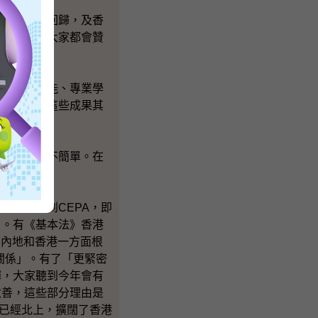
港安排順利回歸，及香
易」，相信大家都會贊
發揮創業才能、專業學
可以維繫，這些成果其
問題，確實不簡單。在
都經常聽到CEPA，即
」。有《基本法》香港
，內地和香港一方面根
關係」。有了「更緊密
彈，大家聽到今年會有
改善，這些部分理由是
業已經北上，擴闊了香港