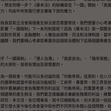
會，想走到哪一步？《基本法》的結構是從「一國」開始，「高
權力，均由中央恢復行使主權後下放的權力。
行政長官和立法會兩個產生辦法是否需要修改，我們便要小心考
而影響「一國兩制」下一系列制度呢？因為《基本法》是一個整
包括對外貿易、金融體制、人權自由保障、司法和法律制度，當
個議題，我們要細心考慮如果要改這個政治體制下這兩個選舉產
關乎「一國兩制」、「港人治港」、「高度自治」、「循序漸進
面的大原則，是很有理由及很需要的。
作為一個商會，可能可以多討論的是「均衡參與」這原則。在八
會的選舉制度當中是包括功能組別，工商界、專業界、勞工界其
體制中要兼顧社會各階層界別利益這「均衡參與」的重要考慮。
兩個選舉的產生辦法，我們要怎樣繼續去兼顧各階層的利益，維
多研究、多交流。各位理事長，我今日蜻蜓點水，向大家說一說
希望引發大家今後在商會當中和你們不同界別多關心這個問題，