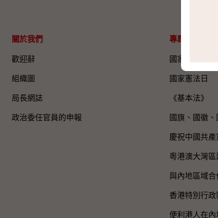
關於我們
專題資料
歡迎辭
國家五年規劃
組織圖​
國家憲法日
局長網誌
《基本法》
政治委任官員的申報
國旗、國徽、
慶祝中國共產
粵港澳大灣區
與內地區域合
香港特別行政
便利港人在內