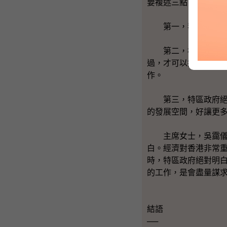
要複述三點。
第一，我們會在公眾
第二，根據《基本法
過，才可以推動。換
作。
第三，特區政府絕對
的發展空間，好讓更
主席女士，吳靄儀議
白。經濟對香港非常
時，特區政府絕對明白
的工作，是會盡量謀
結語
──