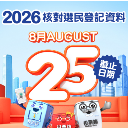
諮詢方面的程序、時間表的意見，對我們制定計劃是有幫助
發展關乎香港的未來，我們處理政制發展的工作，必然會認真
，有三年多時間，我們會確保有充足的時間進行廣泛公眾諮詢，按需要
以及處理本地立法的工作。
在2004年展開公眾諮詢的工作。我今天較早前在回應楊森議
間表的問題在2003年年底之前作一個決定，並在作出決定後，
，我也向各位議員表明了特區政府在處理政制檢討時的基本態