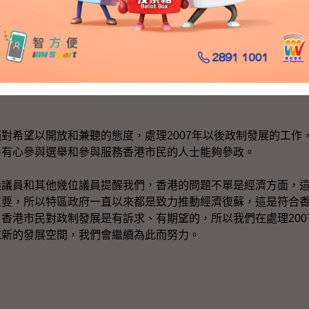
諮詢的過程中，廣泛聽取意見之後，才定出最後建議，供立法
》的規定，在2007年以後特區的選舉制度如需修改，須先經
言之，我們需要在立法會內外都廣泛吸取民意，取得廣泛共識，
希望以開放和兼聽的態度，處理2007年以後政制發展的工作
多有心參與選舉和參與服務香港市民的人士能夠參政。
員和其他幾位議員提醒我們，香港的問題不單是經濟方面，這
重要，所以特區政府一直以來都是致力推動經濟復蘇，這是符合
香港市民對政制發展是有訴求、有期望的，所以我們在處理200
求新的發展空間，我們會繼續為此而努力。