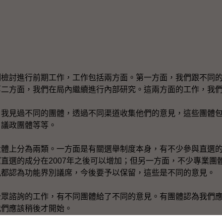
討進行前期工作，工作包括兩方面。第一方面，我們跟不同的
第二方面，我們在局內繼續進行內部研究。這兩方面的工作，我
見過不同的團體，透過不同渠道收集他們的意見，這些團體包
、議政團體等等。
上分為兩類。一方面是有關選舉制度本身，有不少參與直選的
直選的成分在2007年之後可以增加；但另一方面，不少專業團
見都認為功能界別議席，今後要予以保留，這些是不同的意見。
諮詢的工作，有不同團體給了不同的意見。有團體認為我們應
我們應該稍後才開始。