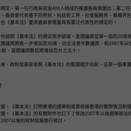
，第一任行政長官由400人組成的推選委員會選出；第二任行
出。委員會代表着不同界別，包括勞工界、社會服務界、基層界
符合《基本法》要求委員會需要具有廣泛代表性的規定的。
按照《基本法》的規定逐步遞增。直選議席從第一屆的20席增
選議席將進一步增加至30席，佔立法會半數議席，和1997年
會比較，直選議席數目將增加百分之五十。
，政制發展是依照《基本法》的藍圖穩步向前，這是一個事
討
，《基本法》訂明香港的選舉制度要根據香港的實際情況和循
選。《基本法》的有關附件也訂下了修改2007年以後選舉辦法
2007以後的政制發展進行檢討。