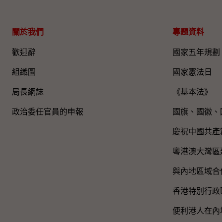
關於我們
專題資料
歡迎辭
國家五年規劃
組織圖​
國家憲法日
局長網誌
《基本法》
政治委任官員的申報
國旗、國徽、
慶祝中國共產
粵港澳大灣區
與內地區域合
香港特別行政
便利港人在內