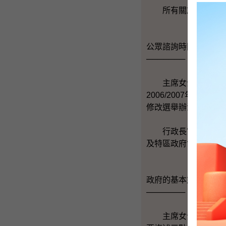
所有關於選舉制度和
公眾諮詢時間表
───────
主席女士，因為政制
2006/2007年
修改選舉辦法程序，
行政長官已經表示會
及特區政府會就檢討時
政府的基本態度
───────
主席女士，今日下午