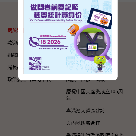
網站地圖
關於我們
專題資料
歡迎辭
國家五年規劃
組織圖​
國家憲法日
局長網誌
《基本法》
政治委任官員的申報
國旗、國徽、國歌
慶祝中國共產黨成立105周
年
粵港澳大灣區建設
與內地區域合作
香港特別行政區政府與內地