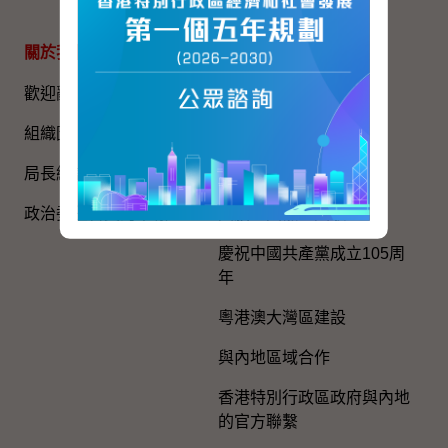
關於我們
專題資料
歡迎辭
國家五年規劃
組織圖​
國家憲法日
局長網誌
《基本法》
政治委任官員的申報
國旗、國徽、國歌
慶祝中國共產黨成立105周
年
粵港澳大灣區建設
與內地區域合作
香港特別行政區政府與內地
的官方聯繫