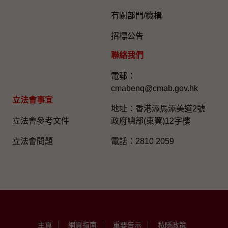
有關部門/機構
招標公告
聯絡我們
電郵：
cmabenq@cmab.gov.hk​
立法會事宜
地址：香港添馬添美道2號
立法會參考文件
政府總部(東翼)12字樓
立法會問題
電話：2810 2059
主頁
網頁指南
重要告示
私隱政策