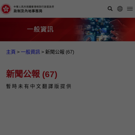
主頁
>
一般資訊​
>
新聞公報 (67)
新聞公報 (67)
暫 時 未 有 中 文 翻 譯 版 提 供