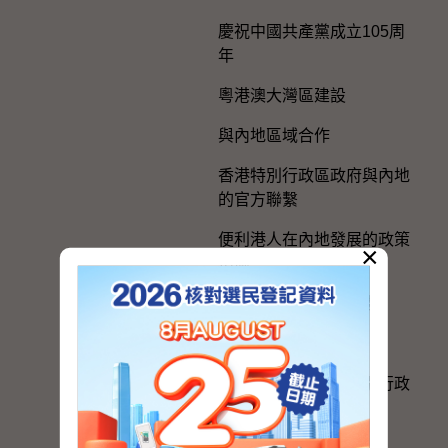
慶祝中國共產黨成立105周
年
粵港澳大灣區建設
與內地區域合作
香港特別行政區政府與內地
的官方聯繫
便利港人在內地發展的政策
×
措施
在內地及台灣的辦事處
選舉事務
《一國兩制在香港特別行政
區的實踐》白皮書
個人權利