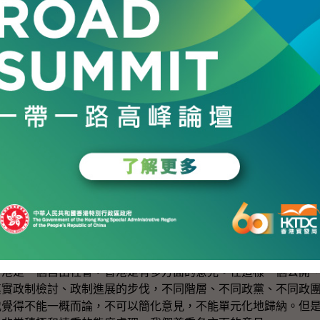
不是。《基本法》本身已經訂了在二ＯＯ七年之後，如果我們的
會需要有三份之二的支持，行政長官也要支持，然後才再行下一
，但是有見及這件事情對香港的長遠影響和重要性，我覺得聽取
工作是重要的。我強調我們是以積極的態度處理這件事。
委任制是否有空間取消，或是要等一個時機．．．再去檢討？
我們早前已說過，在處理二ＯＯ三年區議會選舉，是「以不變應
進一步檢討。當前我需要處理的是，有三個區議會提出，有見及
增加議席。
說政制檢討在議會是沒有阻力的，阻力是來自行政機構及「有錢
香港是一個自由社會，香港是有多方面的意見。在這樣一個公開
其實政制檢討、政制進展的步伐，不同階層、不同政黨、不同政
我覺得不能一概而論，不可以簡化意見，不能單元化地歸納。但