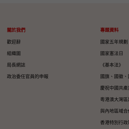
關於我們
專題資料
歡迎辭
國家五年規劃
組織圖​
國家憲法日
局長網誌
《基本法》
政治委任官員的申報
國旗、國徽、
慶祝中國共產
粵港澳大灣區
與內地區域合
香港特別行政