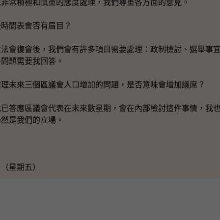
以非常積極和慎重的態度處理，我們尊重各方面的意見。
後時間表會否有眉目？
立法會復會後，我們會有許多項目需要處理：政制檢討、選舉事
多問題需要我回答。
處理未來三個區議會人口增加的問題，是否意味會增加議席？
我已答應區議會代表在未來數星期，會在內部檢討這件事情，我
仍然是我們的立場。
日（星期五）