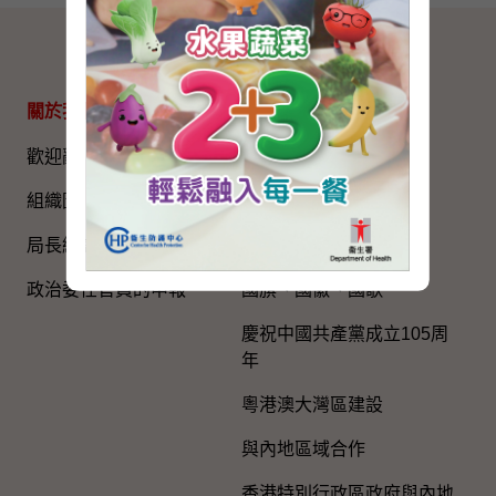
網站地圖
關於我們
專題資料
歡迎辭
國家五年規劃
組織圖​
國家憲法日
局長網誌
《基本法》
政治委任官員的申報
國旗、國徽、國歌
慶祝中國共產黨成立105周
年
粵港澳大灣區建設
與內地區域合作
香港特別行政區政府與內地