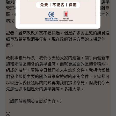
顧到的。當然，在個別的選區，有時因為當地環境，選舉
管理委員會會偏離一下這加減（百分之）廿五。例如離島
區，有些島嶼的人口確實較少，但都要有議員照顧當地的
居民，但這些是個別的情況。
記者：雖然政改方案不獲通過，但是許多民主派的議員繼
續爭取希望取消委任制，現在政府對這方面的立場是什
麼？
政制事務局局長：我們今天給大家的建議，關乎兩個新市
鎮和兩個區議會的選舉議席，而就更廣闊的區議會職能、
組成的檢討，暫時今日我們並未有諮詢文件。我相信當我
們發出那份主要的關於區議會檢討的諮詢文件，大家都可
以就這個委任議席的問題再向我們提出意見，但我們今天
先處理這兩個區分的選舉議席。多謝大家。
（請同時參閱英文談話內容。）
完