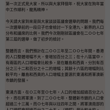
第一次正式見大家，所以與大家拜個年，祝大家在狗年當
中工作順利，龍馬精神。
今天請大家到來是與大家談談區議會選舉的問題。我們每
一次選舉前的一段日子也會檢討一下全港九、新界的人口
分布和議席的比例。我們今次剛剛就區議會在二ＯＯ七年
第三屆的選舉，做了初步的檢討。
整體而言，我們預計在二ＯＯ三年至二ＯＯ七年間，香港
的人口整體增幅不大，會增加百分之三；在十八區當中，
有兩區的人口增幅會比較多，是在離島和西貢，分別有百
分之三十二和百分之十二的增幅；其餘十六區的增幅則比
較平均。離島和西貢的人口增幅主要源於東涌和將軍澳新
市鎮的發展。
東涌方面，在Ｏ三年至Ｏ七年，人口的增加超過百分之八
十，而在將軍澳，到了二ＯＯ七年，整體新市鎮的人口會
超過三十三萬。而Ｏ七年與以往四年之間，將軍澳南部的
人口增幅會超過百分之二十五，（增幅）是比較大的。