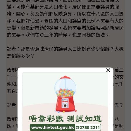
變，可能有某部分是人口老化，居民便更需要議員的服
務、關心，與及為他們反映意見。所以在十八區的人口遷
移，我們評估過，舊區的人口和議席的比例不需要有大的
更變，但是新市鎮的發展，我們需要增加議席照顧新居民
的需要。我們在Ｏ三年的時候，也是同樣的做法。
記者：那是否意味灣仔的議員人口比例有少少偏離？大概
是偏離多少？
×
政制事務局局長：在灣仔的議員和人口比例大約是一萬三
千一百六十四（人），這是我們的估計，你們從手上的文
件和人口數字可以計算得到。這依然符合我們的一萬七千
五百加減百分之廿五的幅度裏，整體而言可以接受。
記者：有沒有一些區人口減少的幅度已超過百分之廿五？
政制事務局局長：整體而言，在香港、九龍、新界十八
區，我們的一萬七千五百加減百分之廿五，這個幅度是照