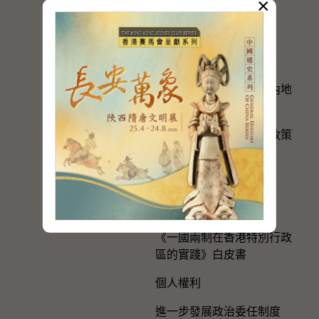
×
年
粵港澳大灣區建設
與內地區域合作
香港特別行政區政府與內地
的官方聯繫
便利港人在內地發展的政策
措施
在內地及台灣的辦事處
選舉事務
《一國兩制在香港特別行政
區的實踐》白皮書
個人權利
進一步發展政治委任制度