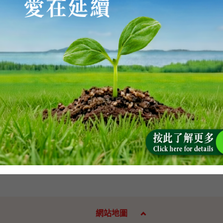
入的問責制方面，發言人表示，問責制讓行政長官可以組織自
下，有一個政治團隊負責香港特區的管治。政治任命官員須承
不偏不倚和專業地執行職務。如果沒有這個政治團隊，最近一些
擊。」
面，香港仍然是世界上其中一個最安全的城市。警方有決心和
星期日)
網站地圖