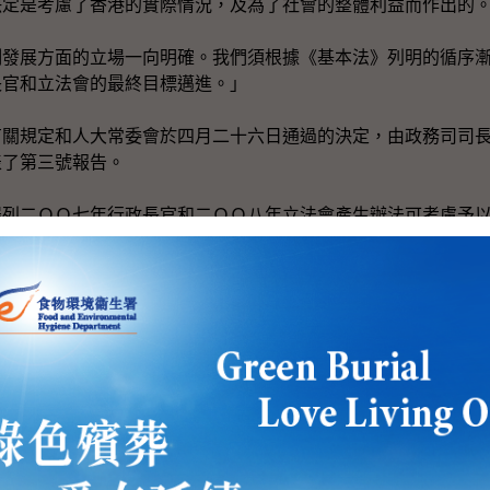
是考慮了香港的實際情況，及為了社會的整體利益而作出的
展方面的立場一向明確。我們須根據《基本法》列明的循序漸
長官和立法會的最終目標邁進。」
規定和人大常委會於四月二十六日通過的決定，由政務司司長
表了第三號報告。
二ＯＯ七年行政長官和二ＯＯ八年立法會產生辦法可考慮予以
小組正收集社會人士和團體的意見和具體方案。在秋季期間，
，並把意見開列在另一份報告書內再作進一步諮詢。」
考慮修改行政長官和立法會的產生辦法。香港市民在這個過程
多元化的社會，大家會有不同意見，我們必須願意容納其他人
能獲社會廣泛支持的方案。」