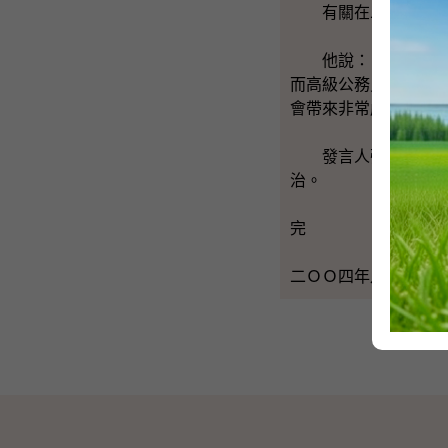
有關在二ＯＯ二年引
他說：「在新的制度
而高級公務員則可以
會帶來非常嚴重的衝
發言人強調，治安方
治。
完
二ＯＯ四年八月一日(