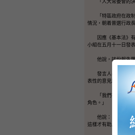
「人大常委會的決定
「特區政府在政制發
情況，朝着普選行政
因應《基本法》有關
小組在五月十一日發
他說，該份報告羅列
發言人表示：「專責
表性的意見歸納起來
「我們有不少空間去
角色。」
他說：「在香港這個
這樣才有助產生一個