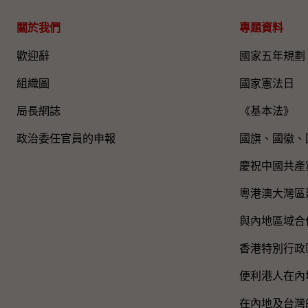
關於我們
專題資料
歡迎辭
國家五年規劃
組織圖​
國家憲法日
局長網誌
《基本法》
政治委任官員的申報
國旗、國徽、
慶祝中國共產
粵港澳大灣區
與內地區域合
香港特別行政
便利港人在內
在內地及台灣