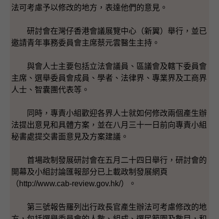
法可考慮予以修改的地方，表達他們的意見。
研討會在灣仔香港會議展覽中心（新翼）舉行，並已
邀請青年事務委員會主席蔡元雲醫生主持。
與會人士主要包括立法會議員、區議會及轄下委員會
主席、選舉委員會成員、學者、法律界、專業界及工商界
人士、智囊團代表等。
同時，專責小組歡迎各界人士就如何修改兩個產生辦
法提出意見和具體方案，並在八月三十一日前向專責小組
秘書處提交書面意見及方案建議。
首場政制發展研討會在五月二十四日舉行，研討會的
開幕及小組討論匯報部分已上載政制發展網頁
（http://www.cab-review.gov.hk/）。
第三號報告羅列出行政長官產生辦法可考慮修改的地
方，包括選舉委員會的人數、組成、選民範圍及數目，和