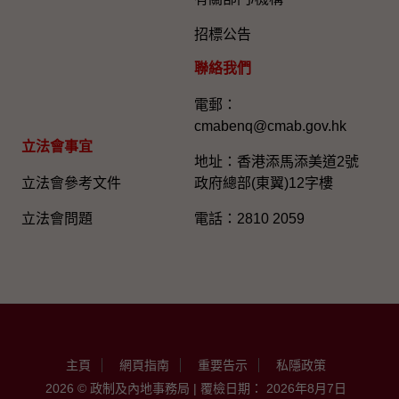
招標公告
聯絡我們
電郵：
cmabenq@cmab.gov.hk​
立法會事宜
地址：香港添馬添美道2號
立法會參考文件
政府總部(東翼)12字樓
立法會問題
電話：2810 2059
主頁
網頁指南
重要告示
私隱政策
2026 © 政制及內地事務局 | 覆檢日期： 2026年8月7日