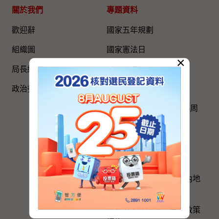
關於我們
專題資料
歡迎辭
國家五年規劃
組織圖​
國家憲法日
×
局長網誌
《基本法》
政治委任官員的申報
國旗、國徽、國歌
慶祝中國共產黨成立105周
年
粵港澳大灣區建設
與內地區域合作
香港特別行政區政府與內地
的官方聯繫
便利港人在內地發展的政策