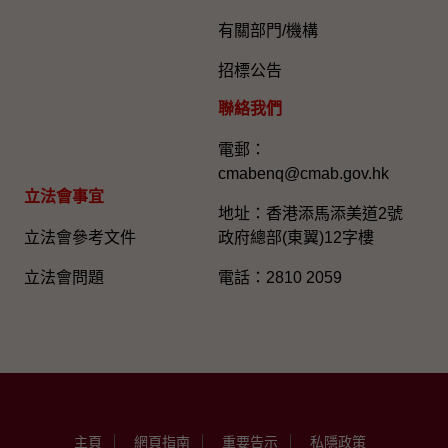
有關部門/機構
招標公告
聯絡我們
電郵：
cmabenq@cmab.gov.hk​
立法會事宜
地址：香港添馬添美道2號
立法會參考文件
政府總部(東翼)12字樓
立法會問題
電話：2810 2059
主頁
網頁指南
重要告示
私隱政策