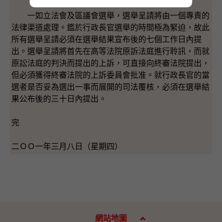
一如立法會及區議會選舉，選舉呈請將由一個專責的
法律渠道處理。鑑於行政長官選舉的時間極為緊迫，故此
所有選舉呈請必須在選舉結果宣布後的七個工作日內提
出。選舉呈請將首先在高等法院原訴法庭進行聆訊，而就
原訟法庭的判決而提出的上訴，可直接向終審法院提出，
但必須獲得終審法院的上訴委員會批准。就行政長官的當
選者是否妥為選出一事而展開的司法覆核，必須在選舉結
果公布後的三十日內提出。
完
二ＯＯ一年三月八日（星期四）
網站地圖