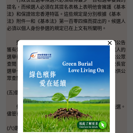
提名，而候選人必須在其提名表格上表明他會擁護《基本
法》和保證效忠香港特區。這些規定是分別根據《基本
法》附件一和《基本法》第一百零四條而提出的。候選人
必須以個人身份參選的規定已在上文有所闡明。
×
選舉主任必須在提名期結束之日後七日內藉憲報公告
獲有效提名的候選人的姓名，並一併公布提名該候選人的
選舉委員的姓名。公開提名候選人的人士的姓名以供公眾
查閱，是立法會和區議會選舉一貫的安排。鑑於行政長官
選舉十分重要，以及選舉須具透明度，故此建議，除供公
眾查閱外，選舉主任還須在憲報刊登提名人的姓名。
(五)退選
候選人可在投票日前的最後一個工作日或之前退選。
儘管有候選人退出，行政長官選舉仍會繼續進行。
(六)選舉呈請