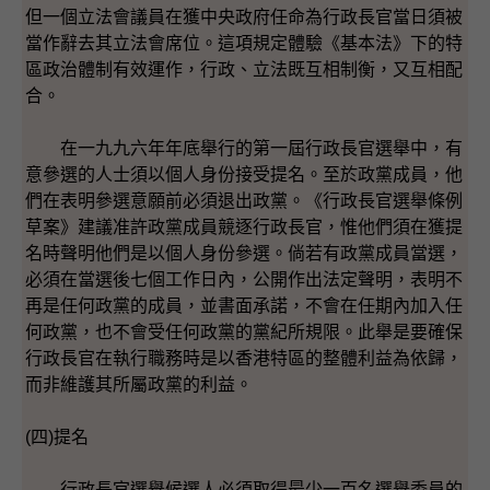
但一個立法會議員在獲中央政府任命為行政長官當日須被
當作辭去其立法會席位。這項規定體驗《基本法》下的特
區政治體制有效運作，行政、立法既互相制衡，又互相配
合。
在一九九六年年底舉行的第一屆行政長官選舉中，有
意參選的人士須以個人身份接受提名。至於政黨成員，他
們在表明參選意願前必須退出政黨。《行政長官選舉條例
草案》建議准許政黨成員競逐行政長官，惟他們須在獲提
名時聲明他們是以個人身份參選。倘若有政黨成員當選，
必須在當選後七個工作日內，公開作出法定聲明，表明不
再是任何政黨的成員，並書面承諾，不會在任期內加入任
何政黨，也不會受任何政黨的黨紀所規限。此舉是要確保
行政長官在執行職務時是以香港特區的整體利益為依歸，
而非維護其所屬政黨的利益。
(四)提名
行政長官選舉候選人必須取得最少一百名選舉委員的