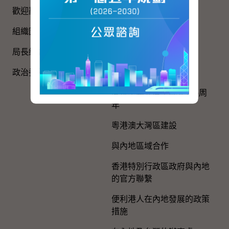
歡迎辭
國家五年規劃
組織圖​
國家憲法日
局長網誌
《基本法》
政治委任官員的申報
國旗、國徽、國歌
慶祝中國共產黨成立105周
年
粵港澳大灣區建設
與內地區域合作
香港特別行政區政府與內地
的官方聯繫
便利港人在內地發展的政策
措施