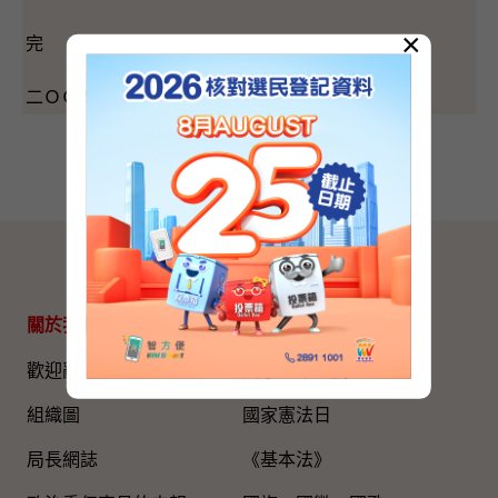
×
完
二ＯＯ四年二月十八日（星期三）
網站地圖
關於我們
專題資料
歡迎辭
國家五年規劃
組織圖​
國家憲法日
局長網誌
《基本法》