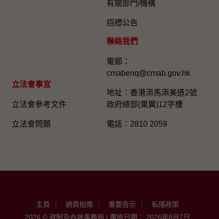
有關部門/機構
招標公告
聯絡我們
電郵：
cmabenq@cmab.gov.hk​
立法會事宜
地址：香港添馬添美道2號
立法會參考文件
政府總部(東翼)12字樓
立法會問題
電話：2810 2059
主頁
網頁指南
重要告示
私隱政策
2026 © 政制及內地事務局 | 覆檢日期： 2026年8月7日