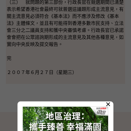
（三） 就問題的第三部份，行政長官在競選期間已清楚
表示希望香港社會最終可就普選這議題形成主流意見，有
關主流意見必須符合《基本法》而不應涉及修改《基本
法》主體條文，並且有可能得到香港多數市民支持、立法
會三分之二議員支持和獲中央審慎考慮。行政長官已承諾
會會把在公眾諮詢期形成的主流意見及其他各種意見，如
實向中央反映及提交報告。
完
２００７年６月２７日（星期三）
×
網站地圖