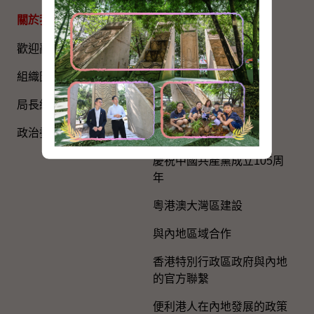
關於我們
專題資料
歡迎辭
國家五年規劃
組織圖​
國家憲法日
局長網誌
《基本法》
政治委任官員的申報
國旗、國徽、國歌
慶祝中國共產黨成立105周
年
粵港澳大灣區建設
與內地區域合作
香港特別行政區政府與內地
的官方聯繫
便利港人在內地發展的政策