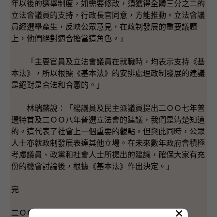
年以後的選舉制度，如需要修改，須獲得全體三分之二的
立法會議員的支持，行政長官同意，方能推動。立法會議
員經選舉產生，反映公眾意見，在政制發展的重要議題
上，他們絕對適合擔當這角色。」
「主要官員及立法會議員在就職時，均表示支持《基
本法》，所以根據《基本法》的安排處理政制發展的建議
是絕對是合法和合憲的。」
林瑞麟說：「楊議員及民主派議員提出二ＯＯ七年普
選特首及二ＯＯ八年普選立法會的建議，我們是清楚知道
的。這代表了社會上一個重要的觀點。但與此同時，公眾
人士亦就政制發展表達其他立場。在未來數年政府會積極
考慮議員、政黨和社會人士所提出的建議，確保大家有充
份的機會討論後，根據《基本法》作出決定。」
完
×
二ＯＯ三年十月十九日（星期日）