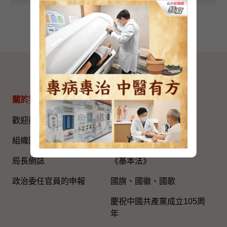
網站地圖
關於我們
專題資料
歡迎辭
國家五年規劃
組織圖​
國家憲法日
局長網誌
《基本法》
政治委任官員的申報
國旗、國徽、國歌
慶祝中國共產黨成立105周
年